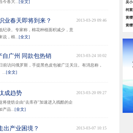
各大...
[全文]
对比
吴小
策汇
柯素
位对
黄缨
纺织业春天即将到来？
2013-03-29 09:46
务【
黄缨
最低纪录。专家称，棉花种植面积减少，意
占比
，棉...
[全文]
产自广州 同款包热销
2013-03-24 10:02
日前访问俄罗斯，手提黑色皮包被广泛关注。有消息称，
..
[全文]
汰成趋势
2013-03-20 09:27
这将使纺企由“去库存”加速进入残酷的企
品...
[全文]
日走出产业困境？
2013-03-07 10:15