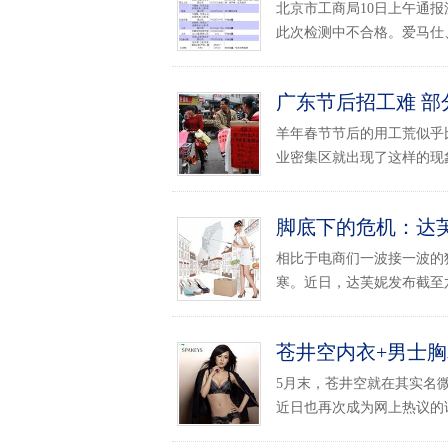
北京市工商局10日上午通
此次检测中不合格。爱马仕、
广东节后招工难 
羊年春节节后的用工荒似乎
业密集区就出现了这样的现象
脚底下的危机：达
相比于电商们一波接一波的
寒。近日，达芙妮发布截至六
苍井空内衣+男士胸
5月末，苍井空就在其实名
近日也再次成为网上热议的话