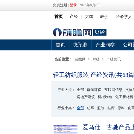
免费注册
|
登录
| 2026年8月8日
首页
|
产经
|
大咖
|
峰会
|
经济学人
财经
首页
微预测
产业洞察
公司
当前位置：
前瞻网
>
财经
>
产经资讯
轻工纺织服装 产经资讯(共68篇
行业大类：
全部
能源环保
互联网信息
文体
房地产建筑
机械制造
化工新材料
行业小类：
全部
纺织
服装
鞋帽
原料
皮
爱马仕、古驰产品
单）