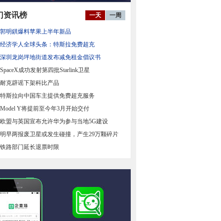
门资讯榜
一天
一周
郭明錤爆料苹果上半年新品
经济学人全球头条：特斯拉免费超充
深圳龙岗坪地街道发布减免租金倡议书
SpaceX成功发射第四批Starlink卫星
耐克辟谣下架科比产品
特斯拉向中国车主提供免费超充服务
Model Y将提前至今年3月开始交付
欧盟与英国宣布允许华为参与当地5G建设
明早两报废卫星或发生碰撞，产生29万颗碎片
铁路部门延长退票时限