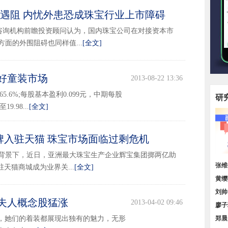
频遇阻 内忧外患恐成珠宝行业上市障碍
2014-06-25 15:01
O咨询机构前瞻投资顾问认为，国内珠宝公司在对接资本市
面的外围阻碍也同样值...
[全文]
看好童装市场
2013-08-22 13:36
65.6%;每股基本盈利0.099元，中期每股
研
.98...
[全文]
牌入驻天猫 珠宝市场面临过剩危机
2013-08-20 14:53
背景下，近日，亚洲最大珠宝生产企业辉宝集团掷两亿助
顶层
张维
天猫商城成为业界关...
[全文]
我国
黄缨
增长
刘帅
夫人概念股猛涨
2013-04-02 09:46
小，
廖子
，她们的着装都展现出独有的魅力，无形
区域
郑晨