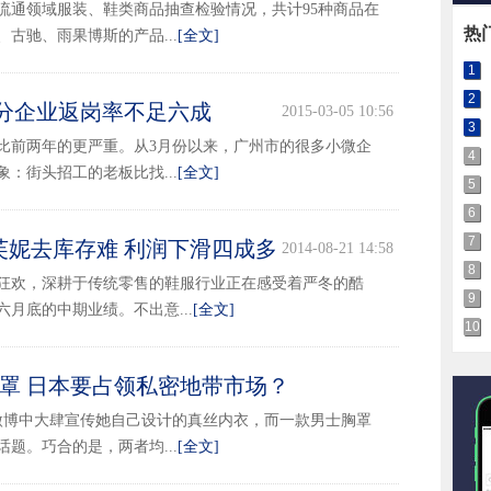
报流通领域服装、鞋类商品抽查检验情况，共计95种商品在
热
古驰、雨果博斯的产品...
[全文]
1
2
部分企业返岗率不足六成
2015-03-05 10:56
3
比前两年的更严重。从3月份以来，广州市的很多小微企
4
：街头招工的老板比找...
[全文]
5
6
7
芙妮去库存难 利润下滑四成多
2014-08-21 14:58
8
狂欢，深耕于传统零售的鞋服行业正在感受着严冬的酷
9
月底的中期业绩。不出意...
[全文]
10
罩 日本要占领私密地带市场？
2014-08-15 09:31
微博中大肆宣传她自己设计的真丝内衣，而一款男士胸罩
题。巧合的是，两者均...
[全文]