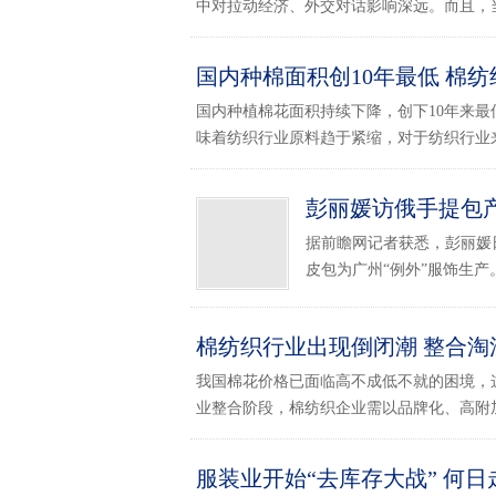
中对拉动经济、外交对话影响深远。而且，当今
国内种棉面积创10年最低 棉
国内种植棉花面积持续下降，创下10年来
味着纺织行业原料趋于紧缩，对于纺织行业来说
彭丽媛访俄手提包
据前瞻网记者获悉，彭丽媛
皮包为广州“例外”服饰生产。.
棉纺织行业出现倒闭潮 整合淘
我国棉花价格已面临高不成低不就的困境，
业整合阶段，棉纺织企业需以品牌化、高附加产
服装业开始“去库存大战” 何