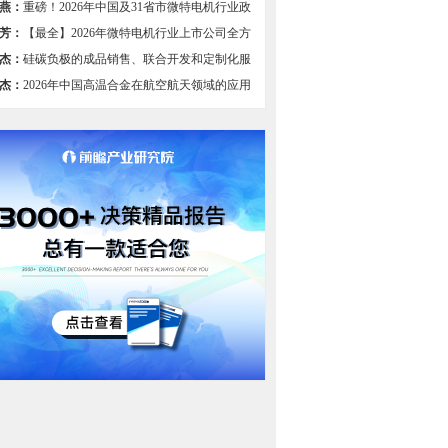
燕：
重磅！2026年中国及31省市微特电机行业政
总及解读（全）
芳：
【最全】2026年微特电机行业上市公司全方
比
杰：
硅碳负极的成品销售、联合开发和定制化服
组图】
杰：
2026年中国高温合金在航空航天领域的应用
过半，国产航空装备发展驱动需求【组图】