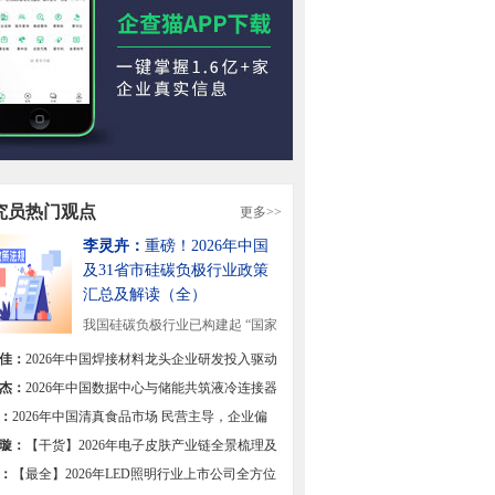
究员热门观点
更多>>
李灵卉：
重磅！2026年中国
及31省市硅碳负极行业政策
汇总及解读（全）
我国硅碳负极行业已构建起 “国家
战略引领+地方...
[详细]
佳：
2026年中国焊接材料龙头企业研发投入驱动
焊材高端化转型【组图】
杰：
2026年中国数据中心与储能共筑液冷连接器
双极【组图】
：
2026年中国清真食品市场 民营主导，企业偏
区域集中【组图】
璇：
【干货】2026年电子皮肤产业链全景梳理及
热力地图
：
【最全】2026年LED照明行业上市公司全方位