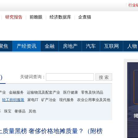
行业
|
研究报告
|
前瞻眼
|
经济数据库
|
企查猫
聚焦
产经资讯
金融
房地产
汽车
互联网
人物
)
关键词查询：
产业
金融服务
运输物流及配套产业
医疗健康
零售及快消品
轻工纺织服装
家电IT
矿产冶金
现代服务
农业公用事业及其他
革
珠宝
奢侈品
其他
上质量黑榜 奢侈价格地摊质量？（附榜
2015-06-12 11:51