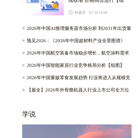
续收缩 价格高位运行【组
图】
D
柯素芳 07-26 14:00
H
2026年中国AI推理服务器市场分析 到2031年出货量
有望达201万台【组图】
H
预见2026：《2026年中国超材料产业全景图谱》
H
2026年中国航空装备市场稳步增长，航空涂料需求
不减
H
2026年中国智能家居行业竞争格局分析【组图】
H
2026年中国量贩零食发展趋势 行业将进入从规模竞
速转向质效深耕的新阶段【组图】
H
【最全】2026年外骨骼机器人行业上市公司全方位
对比
学说