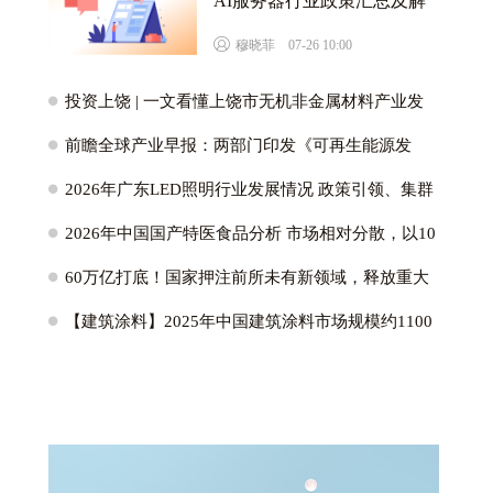
AI服务器行业政策汇总及解
读（全）
D
穆晓菲 07-26 10:00
H
投资上饶 | 一文看懂上饶市无机非金属材料产业发
展现状与投资机会前瞻
H
前瞻全球产业早报：两部门印发《可再生能源发
展“十五五”规划》
H
2026年广东LED照明行业发展情况 政策引领、集群
优势与创新驱动高质量发展【组图】
H
2026年中国国产特医食品分析 市场相对分散，以10
岁以上群体为主【组图】
H
60万亿打底！国家押注前所未有新领域，释放重大
转向信号
H
【建筑涂料】2025年中国建筑涂料市场规模约1100
亿元 水性涂料占比超90%