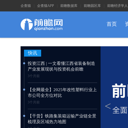
企查猫
|
企查猫APP
|
前瞻数据库
|
前瞻园区库
|
前瞻经济学人
首页
快讯
投资江西 | 一文看懂江西省装备制造
产业发展现状与投资机会前瞻
3个月前
【全网最全】2025年改性塑料行业上
市公司全方位对比
<
3个月前
【干货】铁路集装箱运输产业链全景
梳理及区域热力地图