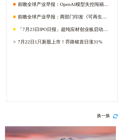
H
前瞻全球产业早报：OpenAI模型失控闯祸，中国大模型救场
H
前瞻全球产业早报：两部门印发《可再生能源发展“十五五”规划》
H
「7月23日IPO日报」超纯应材创业板启动发行！昨日审2过2引发市场热议
H
7月22日1只新股上市！乔路铭首日涨31%
换一换