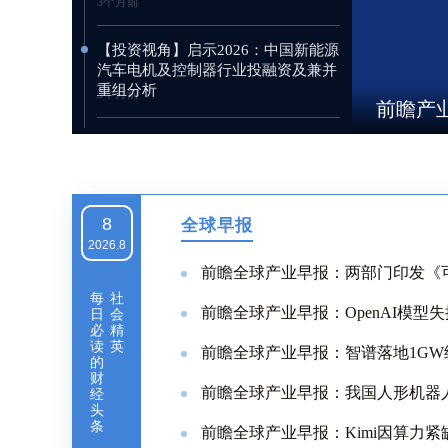
3个月前
【投资视角】启示2026：中国新能源
汽车电机及控制器行业投融资及兼并
重组分析
3个月前
前瞻产
重磅！2026年中国及31省市种子行业
政策汇总及解读（全）
3个月前
8
全球早报
【行业深度】洞察2026：中国汽车金
2026.8
融行业竞争格局及市场份额
前瞻全球产业早报：两部门印发《可
3个月前
每
社
前瞻全球产业早报：OpenAI模型
日
会
【投资视角】启示2025：中国风电
必
精
EPC行业投融资及兼并重组分析
读
英
前瞻全球产业早报：智谱落地1GW
的
3个月前
财
前瞻全球产业早报：我国人形机器
经
头
【干货】移动通信设备产业链全景梳
条
前瞻全球产业早报：Kimi因算力
理及区域热力地图