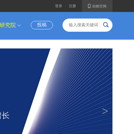
A
登录
|
注册
前瞻官网
B
研究院
投稿
I
>