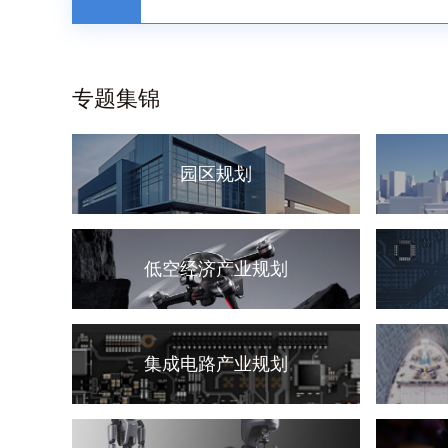
3个月前
【最全】2025年宠物芯片行业上市公
司全方位对比
专题集锦
3个月前
预见2026：《2026年中国香水行业
园区规划
全景图谱》
3个月前
查看更多
低空经济产业规划
集成电路产业规划