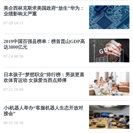
美企西林克斯求美国政府“放生”华为：
业绩影响太严重
07-29 14:11
2019中国百强县榜单：榜首昆山GDP高
达3800亿元
07-24 08:56
日本孩子“梦想职业”排行榜：男孩更喜
欢体育运动 女孩爱当西点师傅
07-21 19:09
小i机器人举办“客服机器人生态开放对
接会”
06-25 10:56