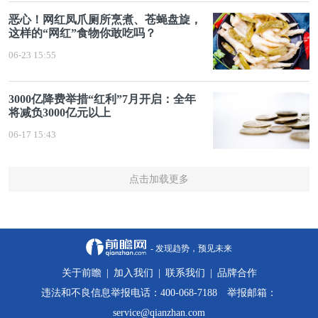
恶心！网红凤爪厕所烹煮、苍蝇盘旋，
这样的“网红”食物你敢吃吗？
06-23 15:55
3000亿降费举措“红利”7月开启：全年
将减负3000亿元以上
06-17 15:43
点击加载更多
- 发现趋势，预见未来
关于前瞻
|
加入我们
|
联系我们
|
品牌合作
违法和不良信息举报电话：400-068-7188 举报邮箱：
service@qianzhan.com