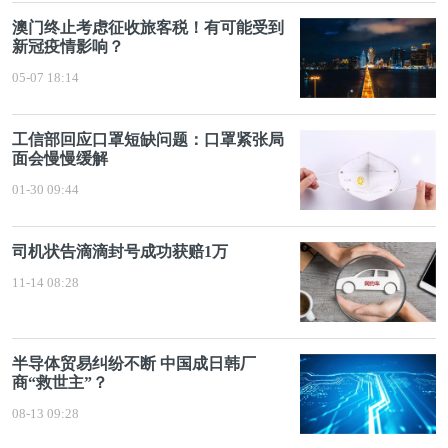
澳门终止考虑征收旅客税！有可能受到
新冠疫情影响？
05-07 18:14
工信部回应口罩短缺问题：口罩紧张局
面会慢慢缓解
01-30 09:44
司机状告滴滴封号成功获赔1万
11-14 08:28
半导体贸易纠纷不断 中国成日韩厂
商“救世主”？
08-13 09:28