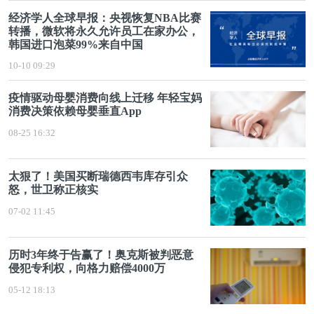
经济学人全球早报：央视恢复NBA比赛
转播，微软将永久允许员工在家办公，
韩国进口泡菜99%来自中国
10-10 09:29
疫情驱动母婴消费向线上迁移 年轻宝妈
消费决策依赖母婴垂直App
08-25 16:32
太狠了！美国买断瑞德西韦库存引众
怒，世卫称正核实
07-02 11:45
历时3年终于告赢了！奥克斯被判恶意
侵犯专利权，向格力赔偿4000万
05-12 18:13