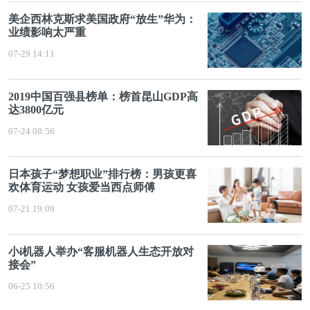
美企西林克斯求美国政府“放生”华为：
业绩影响太严重
07-29 14:11
2019中国百强县榜单：榜首昆山GDP高
达3800亿元
07-24 08:56
日本孩子“梦想职业”排行榜：男孩更喜
欢体育运动 女孩爱当西点师傅
07-21 19:09
小i机器人举办“客服机器人生态开放对
接会”
06-25 10:56