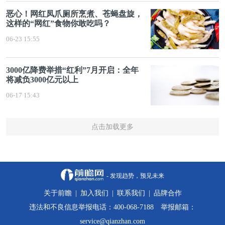
恶心！网红凤爪厕所烹煮、苍蝇盘旋，
这样的“网红”食物你敢吃吗？
06-23 15:55
3000亿降费举措“红利”7月开启：全年
将减负3000亿元以上
06-17 15:43
点击加载更多
- 发现趋势，预见未来
关于前瞻
|
加入我们
|
联系我们
|
品牌合作
违法和不良信息举报电话：400-068-7188 举报邮箱：
service@qianzhan.com