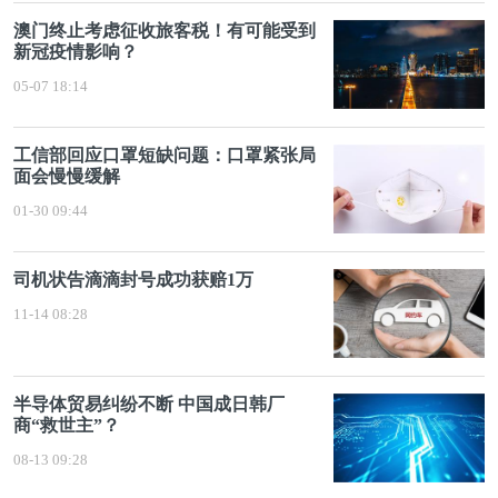
澳门终止考虑征收旅客税！有可能受到
新冠疫情影响？
05-07 18:14
工信部回应口罩短缺问题：口罩紧张局
面会慢慢缓解
01-30 09:44
司机状告滴滴封号成功获赔1万
11-14 08:28
半导体贸易纠纷不断 中国成日韩厂
商“救世主”？
08-13 09:28