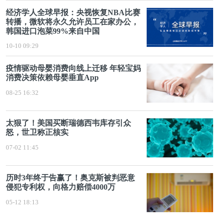
经济学人全球早报：央视恢复NBA比赛
转播，微软将永久允许员工在家办公，
韩国进口泡菜99%来自中国
10-10 09:29
疫情驱动母婴消费向线上迁移 年轻宝妈
消费决策依赖母婴垂直App
08-25 16:32
太狠了！美国买断瑞德西韦库存引众
怒，世卫称正核实
07-02 11:45
历时3年终于告赢了！奥克斯被判恶意
侵犯专利权，向格力赔偿4000万
05-12 18:13