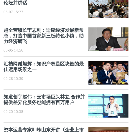
论坛并讲话
06-07 15:27
赵全营镇长李志刚：适应经济发展新常
态，打造中国首家新三板特色小镇，助
力经济腾飞
06-05 14:56
汇桔网谢旭辉：知识产权是区块链的最
佳运用场景之一
05-28 15:30
知道创宇赵伟：云市场巨头林立 合作并
提供差异化服务也能拥有百万用户
05-25 15:58
资本运营专家叶峰山东开讲《企业上市