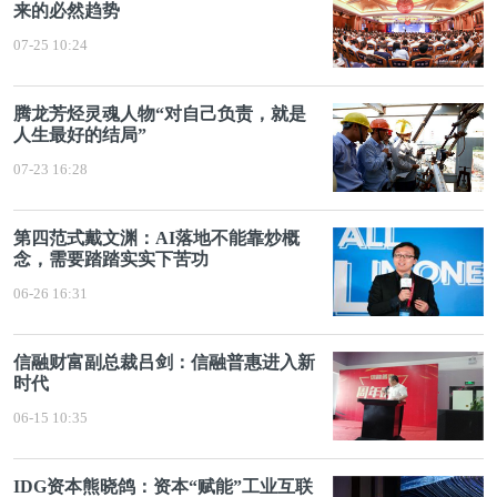
来的必然趋势
07-25 10:24
腾龙芳烃灵魂人物“对自己负责，就是
人生最好的结局”
07-23 16:28
第四范式戴文渊：AI落地不能靠炒概
念，需要踏踏实实下苦功
06-26 16:31
信融财富副总裁吕剑：信融普惠进入新
时代
06-15 10:35
IDG资本熊晓鸽：资本“赋能”工业互联