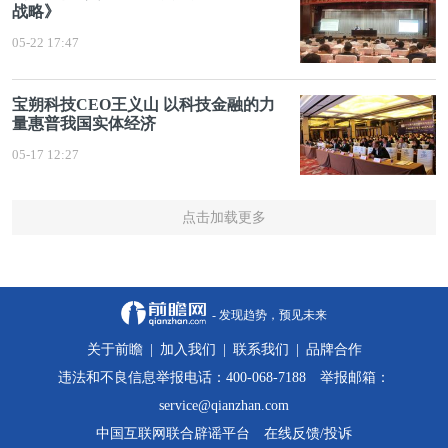
战略》
05-22 17:47
宝朔科技CEO王义山 以科技金融的力
量惠普我国实体经济
05-17 12:27
点击加载更多
- 发现趋势，预见未来
关于前瞻
|
加入我们
|
联系我们
|
品牌合作
违法和不良信息举报电话：400-068-7188 举报邮箱：
service@qianzhan.com
中国互联网联合辟谣平台
在线反馈/投诉