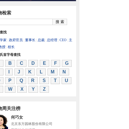
物检索
查找
学家
|
政府官员
|
董事长
|
总裁
|
总经理
|
CEO
|
主
教授
|
校长
氏首字母查找
A
B
C
D
E
F
G
H
I
J
K
L
M
N
O
P
Q
R
S
T
U
W
X
Y
Z
物周关注榜
何巧女
北京东方园林股份有限公司