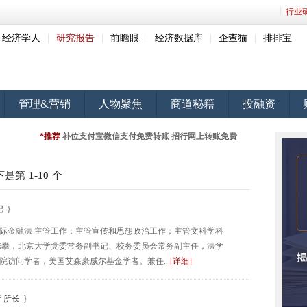
行业
经济学人
|
研究报告
|
前瞻眼
|
经济数据库
|
企查猫
|
排排宝
管理&营销
人物聚焦
商道秘籍
投融资
*推荐
补位支付宝微信支付免费转账 招行网上转账免费
下是第
1-10
个
记
}
际金融法 主管工作：主管宣传和思想政治工作；主管文科学科
志攀，北京大学党委常务副书记、校务委员会常务副主任，法学
访问学者，美国艾森豪威尔基金学者。兼任...
[详细]
 所长
}