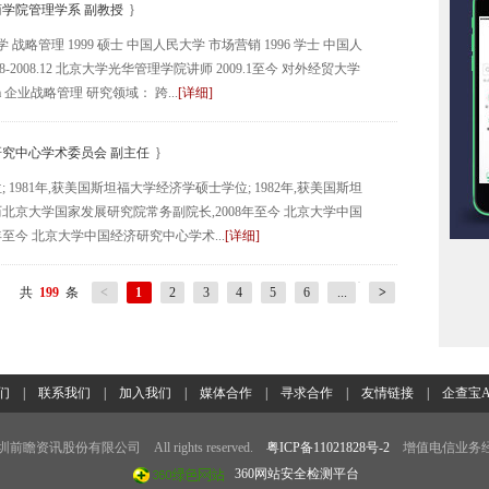
学院管理学系 副教授
}
 战略管理 1999 硕士 中国人民大学 市场营销 1996 学士 中国人
8-2008.12 北京大学光华管理学院讲师 2009.1至今 对外经贸大学
 企业战略管理 研究领域： 跨...
[详细]
究中心学术委员会 副主任
}
 1981年,获美国斯坦福大学经济学硕士学位; 1982年,获美国斯坦
北京大学国家发展研究院常务副院长,2008年至今 北京大学中国
年至今 北京大学中国经济研究中心学术...
[详细]
共
199
条
<
1
2
3
4
5
6
...
>
们
|
联系我们
|
加入我们
|
媒体合作
|
寻求合作
|
友情链接
|
企查宝A
7 深圳前瞻资讯股份有限公司 All rights reserved.
粤ICP备11021828号-2
增值电信业务经
360网站安全检测平台