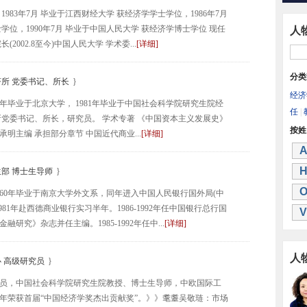
 1983年7月 毕业于江西财经大学 获经济学学士学位，1986年7月
位，1990年7月 毕业于中国人民大学 获经济学博士学位 现任
人
002.8至今)中国人民大学 学术委...
[详细]
分类
所 党委书记、所长
}
经济
0年毕业于北京大学， 1981年毕业于中国社会科学院研究生院经
任
|
所党委书记、所长，研究员。 学术专著 《中国资本主义发展史》
按姓
 吴承明主编 承担部分章节 中国近代商业...
[详细]
部 博士生导师
}
1960年毕业于南京大学外文系，同年进入中国人民银行国外局(中
81年赴西德商业银行实习半年。1986-1992年任中国银行总行国
V
究》杂志并任主编。1985-1992年任中...
[详细]
人
 高级研究员
}
员，中国社会科学院研究生院教授、博士生导师，中欧国际工
5年荣获首届“中国经济学奖杰出贡献奖”。》》耄耋吴敬琏：市场