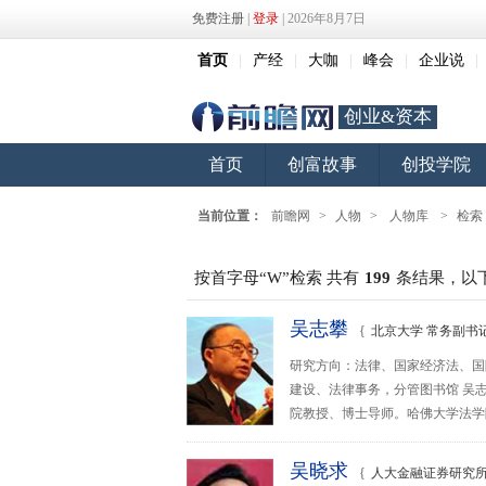
免费注册
|
登录
| 2026年8月7日
首页
|
产经
|
大咖
|
峰会
|
企业说
|
创业&资本
首页
创富故事
创投学院
当前位置：
前瞻网
>
人物
>
人物库
>
检索
按首字母“W”检索 共有
199
条结果，以
吴志攀
{
北京大学 常务副书
研究方向：法律、国家经济法、国
建设、法律事务，分管图书馆 吴
院教授、博士导师。哈佛大学法学院
吴晓求
{
人大金融证券研究所