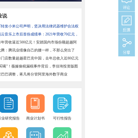
业说
军转发小米公司声明，坚决用法律武器维护合法权
易云音乐上市后首份成绩单：2021年营收70亿元，
增长43%
21年营收逼近500亿元！安踏国内市场份额超越阿
国
化腾：腾讯业绩像自己的腰一样，不那么突出了
幸门店数量超越星巴克中国，去年总收入近80亿元
偶买噶”！薇娅偷税漏税事件背后，李佳琦投资版图
里巴巴调整，蒋凡将分管阿里海外数字商业
行业研究报告
商业计划书
可行性报告