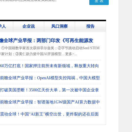
学人
企业说
风口洞察
报告
瞻全球产业早报：两部门印发《可再生能源发
①中国籍数学家首次获得菲尔兹奖；②字节跳动启动Seed STEM
“十五五”规划》
学家计划；③黄仁勋力挺中国AI开源模型…更多>...
60万亿打底！国家押注前所未有新领域，释放重大转向
号
前瞻全球产业早报：OpenAI模型失控闯祸，中国大模型
场
打破美国垄断！3500亿天价大单，第一次被中国企业拿
前瞻全球产业早报：智谱落地1GW级国产AI算力数据中
震动全球！中国“AI新王”横空出世，更炸裂的还在后面