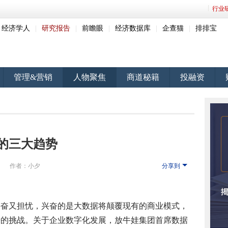
行业
经济学人
|
研究报告
|
前瞻眼
|
经济数据库
|
企查猫
|
排排宝
管理&营销
人物聚焦
商道秘籍
投融资
的三大趋势
网
作者：小夕
分享到
兴奋又担忧，兴奋的是大数据将颠覆现有的商业模式，
来的挑战。关于企业数字化发展，放牛娃集团首席数据