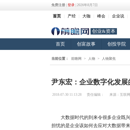
免费注册
|
登录
| 2026年8月7日
首页
|
产经
|
大咖
|
峰会
|
企业说
|
创业&资本
首页
创富故事
创投学院
当前位置：
前瞻网
>
人物
>
人物聚焦
尹东宏：企业数字化发展
2018-07-30 11:13:28
责任编辑：
来源：互联
大数据时代的到来令很多企业既
担忧的是企业该如何去应对大数据带