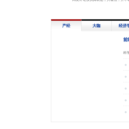
产经
大咖
经济
前
展
科
信
救
下
心