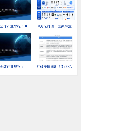
全球产业早报：两
60万亿打底！国家押注
印发《可再生能源
前所未有新领域，释放
“十五五”规划》
重大转向信号
全球产业早报：
打破美国垄断！3500亿
enAI模型失控闯祸，
天价大单，第一次被中
大模型救场
国企业拿下