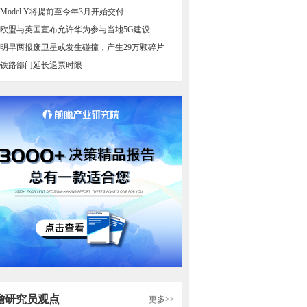
Model Y将提前至今年3月开始交付
欧盟与英国宣布允许华为参与当地5G建设
明早两报废卫星或发生碰撞，产生29万颗碎片
铁路部门延长退票时限
瞻研究员观点
更多>>