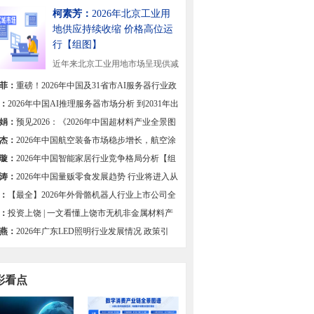
柯素芳：
2026年北京工业用
地供应持续收缩 价格高位运
行【组图】
近年来北京工业用地市场呈现供减
态势，供应规模...
[详细]
菲：
重磅！2026年中国及31省市AI服务器行业政
总及解读（全）
：
2026年中国AI推理服务器市场分析 到2031年出
有望达201万台【组图】
娟：
预见2026：《2026年中国超材料产业全景图
杰：
2026年中国航空装备市场稳步增长，航空涂
求不减
璇：
2026年中国智能家居行业竞争格局分析【组
涛：
2026年中国量贩零食发展趋势 行业将进入从
竞速转向质效深耕的新阶段【组图】
：
【最全】2026年外骨骼机器人行业上市公司全
对比
：
投资上饶 | 一文看懂上饶市无机非金属材料产
展现状与投资机会前瞻
燕：
2026年广东LED照明行业发展情况 政策引
集群优势与创新驱动高质量发展【组图】
彩看点