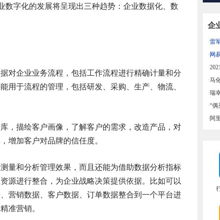
企业数字化的发展将呈现出三种趋势：企业数据化、数
企
·
雷
益
·
网
同比
·
20
数据对企业业务流程，包括工作流程进行精确计量和分
迪中
·
马
还能用于流程的管理，包括研发、采购、生产、物流、
·
瑞
。
·
“
一览
·
阿
据库，描绘客户画像，了解客户的需求，改造产品，对
率，增加客户对品牌的信任度。
效测量和分析管理效果，而且还能为借助数据分析指标
业资源进行整合，为企业战略决策提供依据。比如可以
据、营销数据、客户数据、订单数据整合到一个平台进
行精准营销。