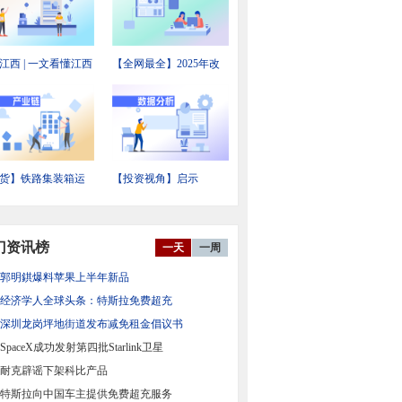
江西 | 一文看懂江西
【全网最全】2025年改
备制造产业发展现
性塑料行业上市公司全
投资机会前瞻
方位对比
货】铁路集装箱运
【投资视角】启示
业链全景梳理及区
2026：中国新能源汽车
力地图
电机及控制器行业投融
资及兼并重组分析
门资讯榜
一天
一周
郭明錤爆料苹果上半年新品
经济学人全球头条：特斯拉免费超充
深圳龙岗坪地街道发布减免租金倡议书
SpaceX成功发射第四批Starlink卫星
耐克辟谣下架科比产品
特斯拉向中国车主提供免费超充服务