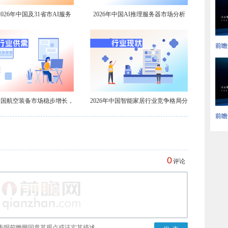
026年中国及31省市AI服务
2026年中国AI推理服务器市场分析
业政策汇总及解读（全）
到2031年出货量有望达201万台【组
图】
前瞻
部门
发展
年中国航空装备市场稳步增长，
2026年中国智能家居行业竞争格局分
航空涂料需求不减
析【组图】
前瞻
Op
中国
0
评论
表明前瞻网同意其观点或证实其描述。