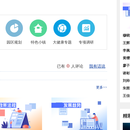
价增
穆晓
园区规划
特色小镇
大健康专题
专项调研
策汇
王辉
货量
李佩
谱》
黄缨
0
料需
廖子
已有
人评论
我有话说
图】
谢彬
规模
刘帅
更多>>
方位
朱茜
业发
王佳
领、
精