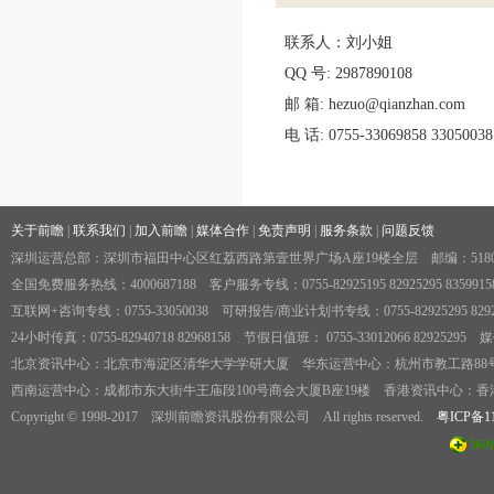
联系人：刘小姐
QQ 号: 2987890108
邮 箱: hezuo@qianzhan.com
电 话: 0755-33069858 33050038
关于前瞻
|
联系我们
|
加入前瞻
|
媒体合作
|
免责声明
|
服务条款
|
问题反馈
深圳运营总部：深圳市福田中心区红荔西路第壹世界广场A座19楼全层 邮编：5180
全国免费服务热线：4000687188 客户服务专线：0755-82925195 82925295 83599158 8358
互联网+咨询专线：0755-33050038 可研报告/商业计划书专线：0755-82925295 829
24小时传真：0755-82940718 82968158 节假日值班： 0755-33012066 82925295 
北京资讯中心：北京市海淀区清华大学学研大厦 华东运营中心：杭州市教工路88号
西南运营中心：成都市东大街牛王庙段100号商会大厦B座19楼 香港资讯中心：香港中
Copyright © 1998-2017 深圳前瞻资讯股份有限公司 All rights reserved.
粤ICP备11