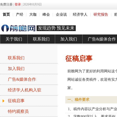
免费注册
|
登录
| 2026年8月9日
首页
|
产经
|
大咖
|
峰会
|
企业说
|
经济学人
|
研究报告
|
发现趋势 预见未来
关于我们
联系我们
加入我们
广告&媒体合作
征稿启事
联系我们
加入我们
前瞻网为了更好的利用网站这
广告&媒体合作
网站诚征各类稿件，欢迎有实
家。
经济学人机构入驻
一、稿件要求
征稿启事
1、稿件内容以产业分析与产
特约观察员
2、字数800字以上，要求原创