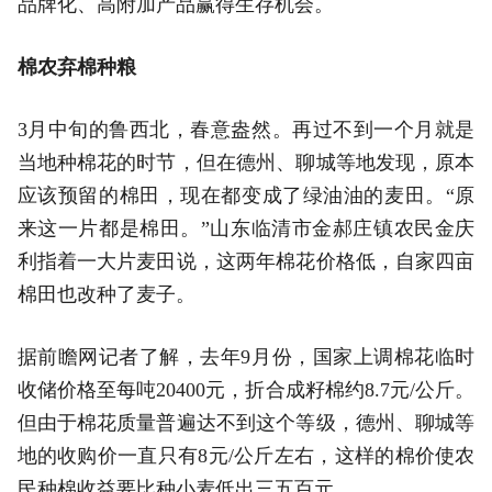
品牌化、高附加产品赢得生存机会。
棉农弃棉种粮
3月中旬的鲁西北，春意盎然。再过不到一个月就是
当地种棉花的时节，但在德州、聊城等地发现，原本
应该预留的棉田，现在都变成了绿油油的麦田。“原
来这一片都是棉田。”山东临清市金郝庄镇农民金庆
利指着一大片麦田说，这两年棉花价格低，自家四亩
棉田也改种了麦子。
据前瞻网记者了解，去年9月份，国家上调棉花临时
收储价格至每吨20400元，折合成籽棉约8.7元/公斤。
但由于棉花质量普遍达不到这个等级，德州、聊城等
地的收购价一直只有8元/公斤左右，这样的棉价使农
民种棉收益要比种小麦低出三五百元。