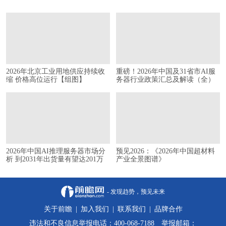
2026年北京工业用地供应持续收
重磅！2026年中国及31省市AI服
缩 价格高位运行【组图】
务器行业政策汇总及解读（全）
2026年中国AI推理服务器市场分
预见2026：《2026年中国超材料
析 到2031年出货量有望达201万
产业全景图谱》
台【组图】
- 发现趋势，预见未来
关于前瞻
|
加入我们
|
联系我们
|
品牌合作
违法和不良信息举报电话：400-068-7188 举报邮箱：