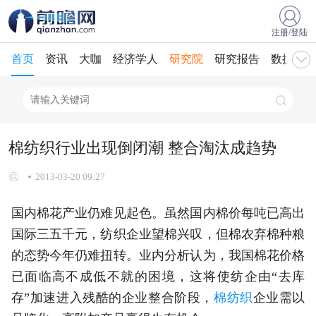
注册/登陆
首页
资讯
大咖
经济学人
研究院
研究报告
数据库
棉纺织行业出现倒闭潮 整合淘汰成趋势
2013-03-20 09:27
国内棉花产业仍难见起色。虽然国内棉价每吨已高出
国际三五千元，纺织企业望棉兴叹，但棉农弃棉种粮
的态势今年仍难扭转。业内分析认为，我国棉花价格
已面临高不成低不就的困境，这将使纺企由“去库
存”加速进入残酷的企业整合阶段，
棉纺织
企业需以