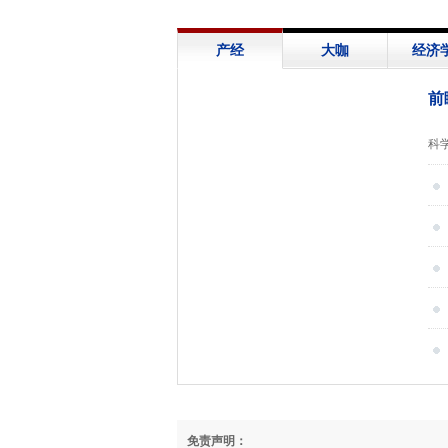
产经
大咖
经济
前
展
科
信
救
下
心
免责声明：