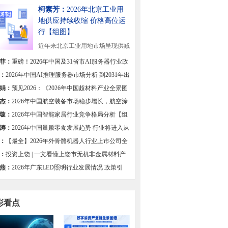
柯素芳：
2026年北京工业用
地供应持续收缩 价格高位运
行【组图】
近年来北京工业用地市场呈现供减
态势，供应规模...
[详细]
菲：
重磅！2026年中国及31省市AI服务器行业政
总及解读（全）
：
2026年中国AI推理服务器市场分析 到2031年出
有望达201万台【组图】
娟：
预见2026：《2026年中国超材料产业全景图
杰：
2026年中国航空装备市场稳步增长，航空涂
求不减
璇：
2026年中国智能家居行业竞争格局分析【组
涛：
2026年中国量贩零食发展趋势 行业将进入从
竞速转向质效深耕的新阶段【组图】
：
【最全】2026年外骨骼机器人行业上市公司全
对比
：
投资上饶 | 一文看懂上饶市无机非金属材料产
展现状与投资机会前瞻
燕：
2026年广东LED照明行业发展情况 政策引
集群优势与创新驱动高质量发展【组图】
彩看点