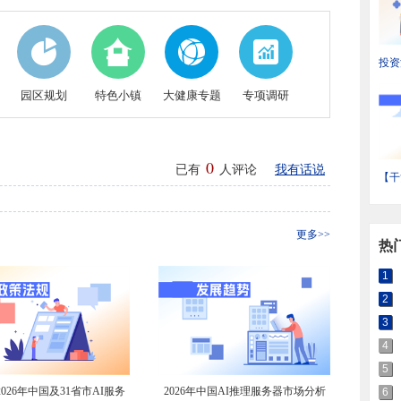
投资
省装
园区规划
特色小镇
大健康专题
专项调研
状与
0
已有
人评论
我有话说
【干
输产
域热
更多>>
热
1
2
3
4
5
026年中国及31省市AI服务
2026年中国AI推理服务器市场分析
6