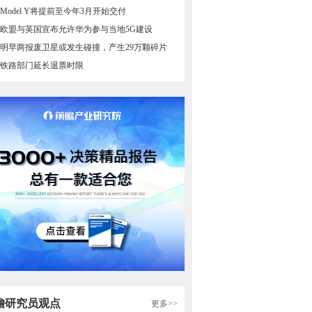
Model Y将提前至今年3月开始交付
欧盟与英国宣布允许华为参与当地5G建设
明早两报废卫星或发生碰撞，产生29万颗碎片
铁路部门延长退票时限
瞻研究员观点
更多>>