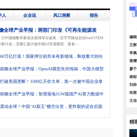
学人
企业说
风口洞察
报告
瞻全球产业早报：两部门印发《可再生能源发
价增
穆晓
①中国籍数学家首次获得菲尔兹奖；②字节跳动启动Seed STEM
“十五五”规划》
学家计划；③黄仁勋力挺中国AI开源模型…更多>...
策汇
王辉
货量
李佩
60万亿打底！国家押注前所未有新领域，释放重大转向
谱》
黄缨
号
前瞻全球产业早报：OpenAI模型失控闯祸，中国大模型
料需
廖子
图】
谢彬
场
打破美国垄断！3500亿天价大单，第一次被中国企业拿
规模
刘帅
方位
朱茜
前瞻全球产业早报：智谱落地1GW级国产AI算力数据中
业发
王佳
震动全球！中国“AI新王”横空出世，更炸裂的还在后面
领、
精