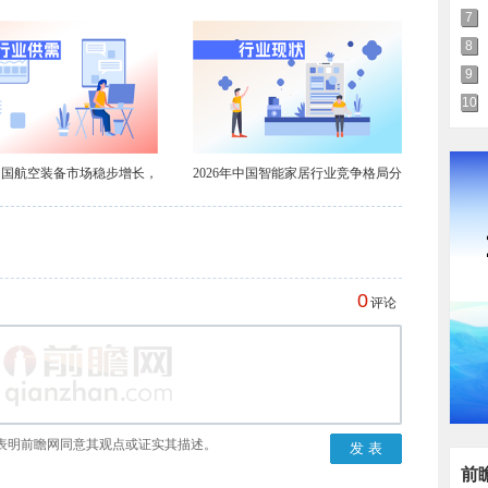
业政策汇总及解读（全）
到2031年出货量有望达201万台【组
7
图】
8
9
10
年中国航空装备市场稳步增长，
2026年中国智能家居行业竞争格局分
航空涂料需求不减
析【组图】
0
评论
表明前瞻网同意其观点或证实其描述。
前