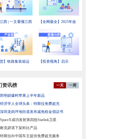
江西 | 一文看懂江西
【全网最全】2025年改
备制造产业发展现
性塑料行业上市公司全
投资机会前瞻
方位对比
货】铁路集装箱运
【投资视角】启示
业链全景梳理及区
2026：中国新能源汽车
力地图
电机及控制器行业投融
资及兼并重组分析
门资讯榜
一天
一周
郭明錤爆料苹果上半年新品
经济学人全球头条：特斯拉免费超充
深圳龙岗坪地街道发布减免租金倡议书
SpaceX成功发射第四批Starlink卫星
耐克辟谣下架科比产品
特斯拉向中国车主提供免费超充服务