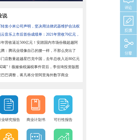
业说
军转发小米公司声明，坚决用法律武器维护合法权
易云音乐上市后首份成绩单：2021年营收70亿元，
增长43%
21年营收逼近500亿元！安踏国内市场份额超越阿
国
化腾：腾讯业绩像自己的腰一样，不那么突出了
幸门店数量超越星巴克中国，去年总收入近80亿元
偶买噶”！薇娅偷税漏税事件背后，李佳琦投资版图
里巴巴调整，蒋凡将分管阿里海外数字商业
行业研究报告
商业计划书
可行性报告