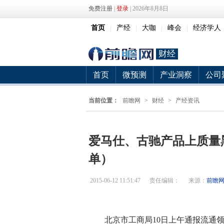
免费注册
|
登录
| 2026年8月8日
首页
|
产经
|
大咖
|
峰会
|
经济学人
财经
首页
微预测
产业洞察
公司
当前位置：
前瞻网
>
财经
>
产经资讯
爱马仕、古驰产品上质量
单）
2015-06-12 11:51:47
责任编辑：
来源：
前瞻
北京市工商局10日上午通报流通