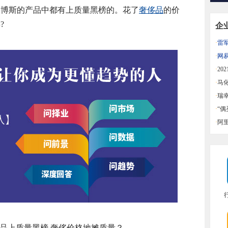
果博斯的产品中都有上质量黑榜的。花了
奢侈品
的价
?
企
·
雷
益
·
网
同比
·
20
迪中
·
马
·
瑞
·
“
一览
·
阿
品上质量黑榜 奢侈价格地摊质量？