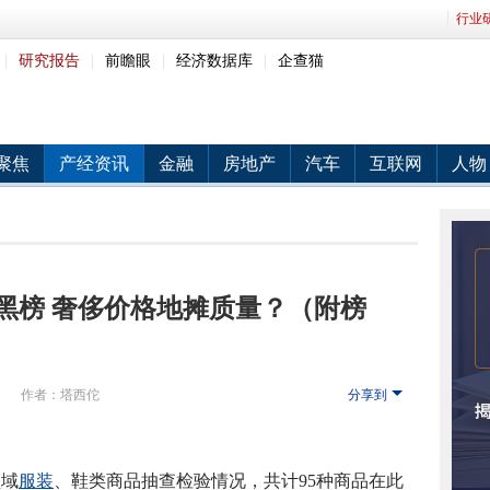
行业
|
研究报告
|
前瞻眼
|
经济数据库
|
企查猫
聚焦
产经资讯
金融
房地产
汽车
互联网
人物
黑榜 奢侈价格地摊质量？（附榜
网
作者：塔西佗
分享到
领域
服装
、鞋类商品抽查检验情况，共计95种商品在此