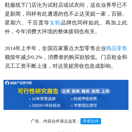
鞋服线下门店沦为试鞋店或试衣间，这在业界早已不
是新闻，同样有此遭遇的也不止达芙妮一家，百丽、
星期六、千百度等
女鞋
品牌也同样如此。再加上此
外，今年消费大环境的整体疲弱也有关。
2014年上半年，全国百家重点大型零售企业
商品零售
额按年减少0.2%，消费者的购买欲较低。门店租金和
员工工资不断上涨，对达芙妮营收也造成影响。
广告、内容合作请点这里：
寻求合作