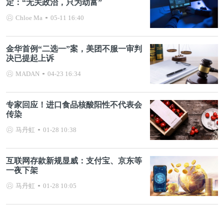
定：“无关政治，只为劫富”
Chloe Ma
05-11 16:40
金华首例“二选一”案，美团不服一审判
决已提起上诉
MADAN
04-23 16:34
专家回应！进口食品核酸阳性不代表会
传染
马丹虹
01-28 10:38
互联网存款新规显威：支付宝、京东等
一夜下架
马丹虹
01-28 10:05