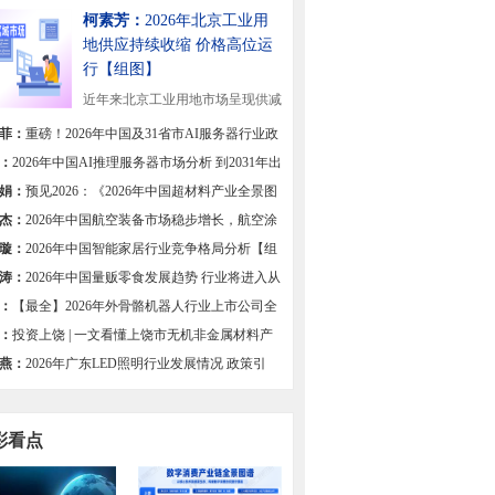
柯素芳：
2026年北京工业用
地供应持续收缩 价格高位运
行【组图】
近年来北京工业用地市场呈现供减
态势，供应规模...
[详细]
菲：
重磅！2026年中国及31省市AI服务器行业政
总及解读（全）
：
2026年中国AI推理服务器市场分析 到2031年出
有望达201万台【组图】
娟：
预见2026：《2026年中国超材料产业全景图
杰：
2026年中国航空装备市场稳步增长，航空涂
求不减
璇：
2026年中国智能家居行业竞争格局分析【组
涛：
2026年中国量贩零食发展趋势 行业将进入从
竞速转向质效深耕的新阶段【组图】
：
【最全】2026年外骨骼机器人行业上市公司全
对比
：
投资上饶 | 一文看懂上饶市无机非金属材料产
展现状与投资机会前瞻
燕：
2026年广东LED照明行业发展情况 政策引
集群优势与创新驱动高质量发展【组图】
彩看点