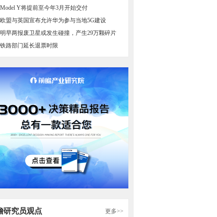
Model Y将提前至今年3月开始交付
欧盟与英国宣布允许华为参与当地5G建设
明早两报废卫星或发生碰撞，产生29万颗碎片
铁路部门延长退票时限
瞻研究员观点
更多>>