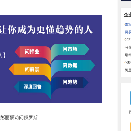
企
·
雷
益
·
网
同比
·
20
迪中
·
马
·
瑞
·
“
一览
·
阿
彭丽媛访问俄罗斯