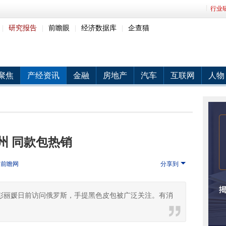
行业
|
研究报告
|
前瞻眼
|
经济数据库
|
企查猫
聚焦
产经资讯
金融
房地产
汽车
互联网
人物
州 同款包热销
：
前瞻网
分享到
彭丽媛日前访问俄罗斯，手提黑色皮包被广泛关注。有消