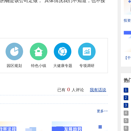
的确是该公司定做，“具体情况我们不知道，也不接
投资
省装
状与
【干
输产
园区规划
特色小镇
大健康专题
专项调研
域热
热
0
已有
人评论
我有话说
1
2
3
更多>>
4
5
6