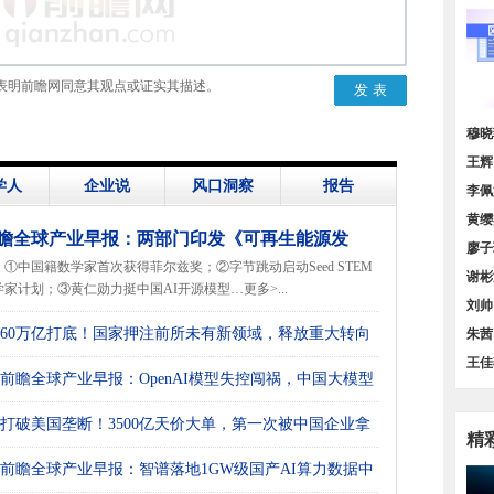
表明前瞻网同意其观点或证实其描述。
价增
穆晓
策汇
王辉
学人
企业说
风口洞察
报告
货量
李佩
谱》
黄缨
瞻全球产业早报：两部门印发《可再生能源发
料需
廖子
①中国籍数学家首次获得菲尔兹奖；②字节跳动启动Seed STEM
“十五五”规划》
图】
谢彬
学家计划；③黄仁勋力挺中国AI开源模型…更多>...
规模
刘帅
60万亿打底！国家押注前所未有新领域，释放重大转向
方位
朱茜
业发
王佳
号
前瞻全球产业早报：OpenAI模型失控闯祸，中国大模型
领、
场
打破美国垄断！3500亿天价大单，第一次被中国企业拿
精
前瞻全球产业早报：智谱落地1GW级国产AI算力数据中