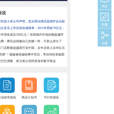
业说
军转发小米公司声明，坚决用法律武器维护合法权
易云音乐上市后首份成绩单：2021年营收70亿元，
增长43%
21年营收逼近500亿元！安踏国内市场份额超越阿
国
化腾：腾讯业绩像自己的腰一样，不那么突出了
幸门店数量超越星巴克中国，去年总收入近80亿元
偶买噶”！薇娅偷税漏税事件背后，李佳琦投资版图
里巴巴调整，蒋凡将分管阿里海外数字商业
行业研究报告
商业计划书
可行性报告