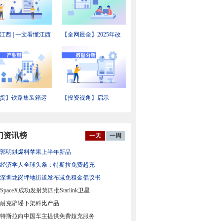
江西 | 一文看懂江西
【全网最全】2025年改
备制造产业发展现
性塑料行业上市公司全
投资机会前瞻
方位对比
货】铁路集装箱运
【投资视角】启示
业链全景梳理及区
2026：中国新能源汽车
力地图
电机及控制器行业投融
资及兼并重组分析
门资讯榜
一天
一周
郭明錤爆料苹果上半年新品
经济学人全球头条：特斯拉免费超充
深圳龙岗坪地街道发布减免租金倡议书
SpaceX成功发射第四批Starlink卫星
耐克辟谣下架科比产品
特斯拉向中国车主提供免费超充服务