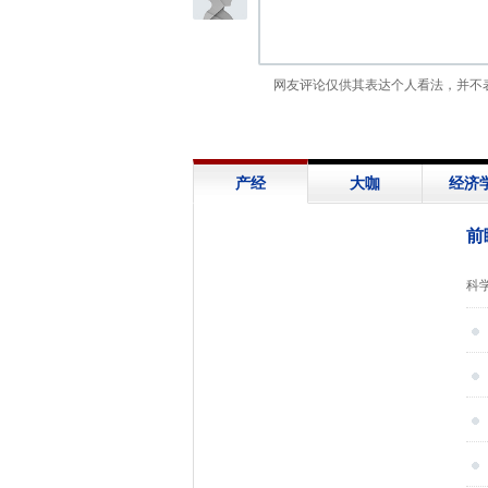
网友评论仅供其表达个人看法，并不
产经
大咖
经济
前
展
科
信
救
下