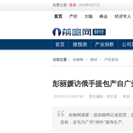
免费注册
|
登录
| 2026年8月7日
首页
|
产经
|
大咖
|
峰会
|
经济学人
财经
首页
微预测
产业洞察
公司
当前位置：
前瞻网
>
财经
>
产经资讯
彭丽媛访俄手提包产自广
2013-03-24 10:02:40
责任编辑：曾忆茗
来源
前瞻网摘要：据前瞻网记者获悉，
息称，皮包为广州“例外”服饰生产。