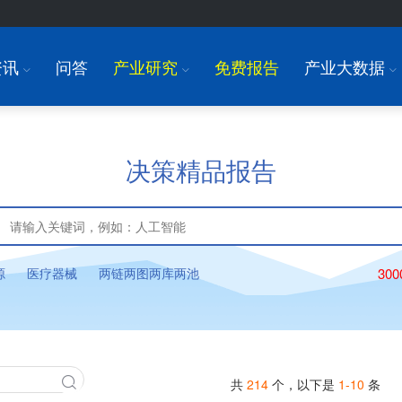
资讯
问答
产业研究
免费报告
产业大数据
I
I
I
决策精品报告
源
医疗器械
两链两图两库两池
30
共
214
个，以下是
1-10
条