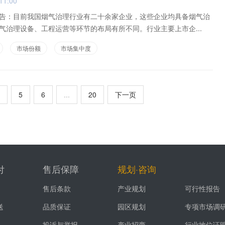
11:00
告：目前我国烟气治理行业有二十余家企业，这些企业均具备烟气治
气治理设备、工程运营等环节的布局有所不同。行业主要上市企...
市场份额
市场集中度
5
6
...
20
下一页
付
售后保障
规划·咨询
售后条款
产业规划
可行性报告
送
品质保证
园区规划
专项市场调
投诉与举报
产业招商
行业地位证