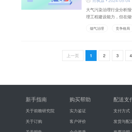
肖枫霖 • 2024-05-04 
D
大气污染治理行业分析报
理工程建设能力，但在烟
烟气治理
竞争格局
上一页
1
2
3
4
新手指南
购买帮助
配送支
关于前瞻研究院
实力鉴证
支付方式
关于订购
客户评价
发货与配
关于报告
企业资质
发票说明