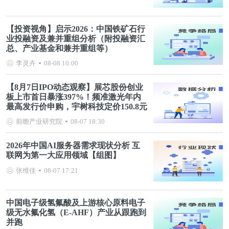
【投资视角】启示2026：中国铁矿石行
业投融资及兼并重组分析（附投融资汇
总、产业基金和兼并重组等）
李灵卉
08-08 10:00
【8月7日IPO动态观察】展芯股份创业
板上市首日暴涨397%！频准激光年内
最高发行价申购，宇树科技定价150.8元
前瞻产业研究院
08-07 18:30
2026年中国AI服务器需求现状分析 互
联网为第一大应用领域【组图】
张维佳
08-07 17:21
中国电子级氢氟酸及上游核心原料电子
级无水氟化氢（E-AHF）产业从跟跑到
并跑