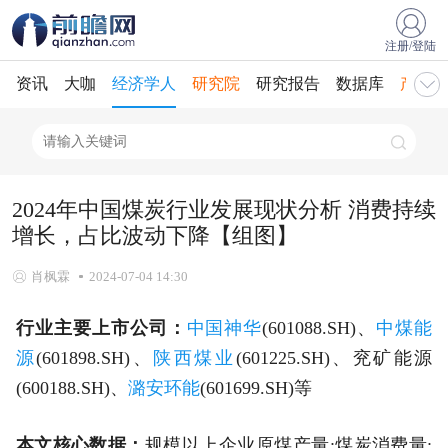
注册/登陆
资讯
大咖
经济学人
研究院
研究报告
数据库
产业规
2024年中国煤炭行业发展现状分析 消费持续
增长，占比波动下降【组图】
肖枫霖
2024-07-04 14:30
行业主要上市公司：
中国神华
(601088.SH)、
中煤能
源
(601898.SH)、
陕西煤业
(601225.SH)、兖矿能源
(600188.SH)、
潞安环能
(601699.SH)等
本文核心数据：
规模以上企业原煤产量;煤炭消费量;