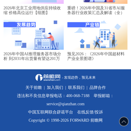
2026年北京工业用地供应持续收
重磅！2026年中国及31省市AI服
缩 价格高位运行【组图】
务器行业政策汇总及解读（全）
2026年中国AI推理服务器市场分
预见2026：《2026年中国超材料
析 到2031年出货量有望达201万
产业全景图谱》
台【组图】
- 发现趋势，预见未来
关于前瞻
|
加入我们
|
联系我们
|
品牌合作
违法和不良信息举报电话：400-068-7188 举报邮箱：
service@qianzhan.com
中国互联网联合辟谣平台
在线反馈/投诉
Copyright © 1998-2026 FORWARD 前瞻网