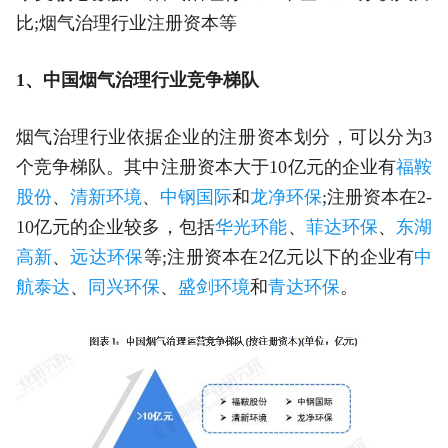
比;烟气治理行业注册资本等
1、中国烟气治理行业竞争梯队
烟气治理行业依据企业的注册资本划分，可以分为3
个竞争梯队。其中注册资本大于10亿元的企业有
福鞍
股份
、
清新环境
、
中钢国际
和
龙净环保
;注册资本在2-
10亿元的企业较多，包括
华光环能
、
菲达环保
、
东湖
高新
、
远达环保
等;注册资本在2亿元以下的企业有
中
航泰达
、
同兴环保
、
盛剑环境
和
青达环保
。