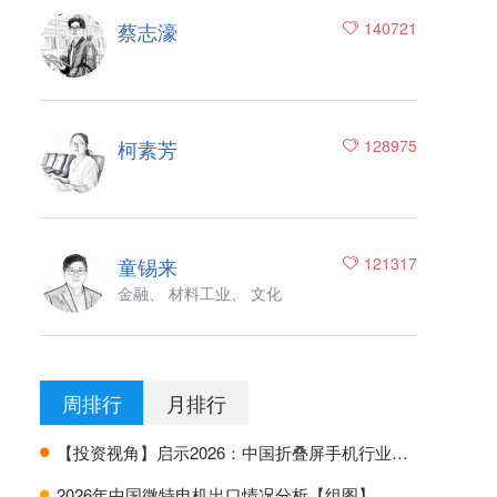
蔡志濠
140721
柯素芳
128975
童锡来
121317
金融、 材料工业、 文化
周排行
月排行
【投资视角】启示2026：中国折叠屏手机行业投融资及兼并重组分析
H
2026年中国微特电机出口情况分析【组图】
H