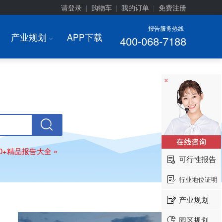
请登录
购物车
我的订单
免费注册
|
|
|
报告服务热线
产业规划
APP下载
400-068-7188
I
×
00+精品报告大全 »
可行性报告
行业地位证明
产业规划
园区规划