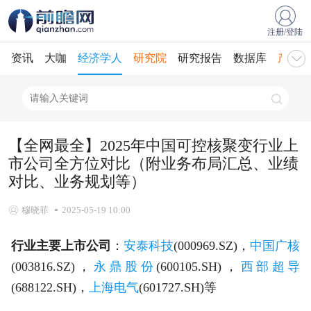
注册/登陆
资讯
大咖
经济学人
研究院
研究报告
数据库
产业规
【全网最全】2025年中国可控核聚变行业上
市公司全方位对比（附业务布局汇总、业绩
对比、业务规划等）
穆晓菲
2025-05-19 10:00
行业主要上市公司
：
安泰科技
(000969.SZ)，
中国广核
(003816.SZ)，
永鼎股份
(600105.SH)，
西部超导
(688122.SH)，
上海电气
(601727.SH)等