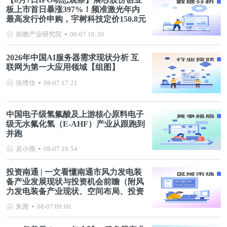
板上市首日暴涨397%！频准激光年内
最高发行价申购，宇树科技定价150.8元
前瞻产业研究院
08-07 18:30
2026年中国AI服务器需求现状分析 互
联网为第一大应用领域【组图】
张维佳
08-07 17:21
中国电子级氢氟酸及上游核心原料电子
级无水氟化氢（E-AHF）产业从跟跑到
并跑
吴小燕
08-07 16:54
投资南通 | 一文看懂南通市风力发电装
备产业发展现状与投资机会前瞻（附风
力发电装备产业现状、空间布局、投资
机会分析等）
朱茜
08-07 09:00