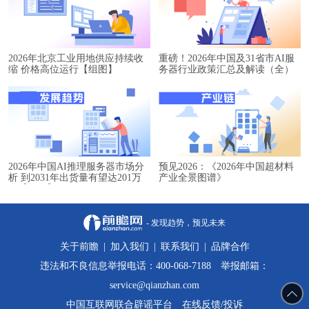
2026年北京工业用地供应持续收
重磅！2026年中国及31省市AI服
缩 价格高位运行【组图】
务器行业政策汇总及解读（全）
2026年中国AI推理服务器市场分
预见2026：《2026年中国超材料
析 到2031年出货量有望达201万
产业全景图谱》
台【组图】
- 发现趋势，预见未来
关于前瞻
|
加入我们
|
联系我们
|
品牌合作
违法和不良信息举报电话：400-068-7188 举报邮箱：
service@qianzhan.com
中国互联网联合辟谣平台
在线反馈/投诉