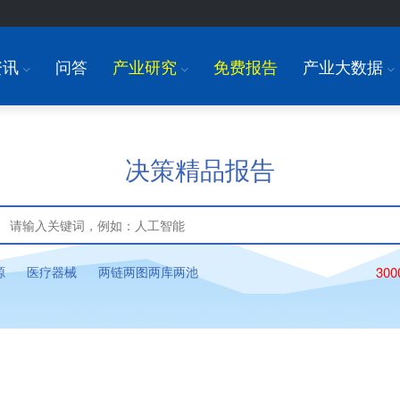
资讯
问答
产业研究
免费报告
产业大数据
I
I
I
决策精品报告
源
医疗器械
两链两图两库两池
30