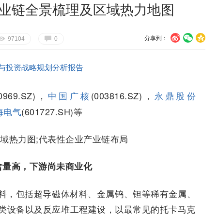
产业链全景梳理及区域热力地图
分享到：
U
V
c
E
G
97104
0
与投资战略规划分析报告
00969.SZ)，
中国广核
(003816.SZ)，
永鼎股份
海电气
(601727.SH)等
区域热力图;代表性企业产业链布局
含量高，下游尚未商业化
料，包括超导磁体材料、金属钨、钽等稀有金属、
类设备以及反应堆工程建设，以最常见的托卡马克