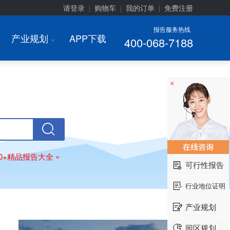
请登录
购物车
我的订单
免费注册
|
|
|
报告服务热线
产业规划
APP下载
400-068-7188
I
×
00+精品报告大全 »
可行性报告
行业地位证明
产业规划
园区规划