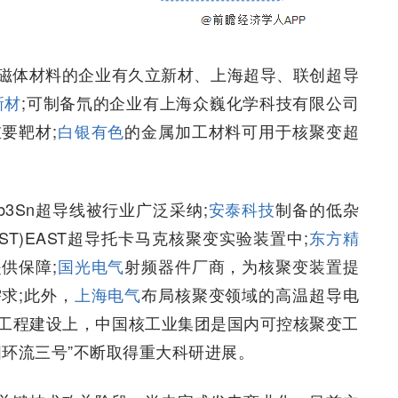
磁体材料的企业有久立新材、上海超导、联创超导
新材
;可制备氘的企业有上海众巍化学科技有限公司
要靶材;
白银有色
的金属加工材料可用于核聚变超
b3Sn超导线被行业广泛采纳;
安泰科技
制备的低杂
T)EAST超导托卡马克核聚变实验装置中;
东方精
供保障;
国光电气
射频器件厂商，为核聚变装置提
求;此外，
上海电气
布局核聚变领域的高温超导电
工程建设上，中国核工业集团是国内可控核聚变工
国环流三号”不断取得重大科研进展。