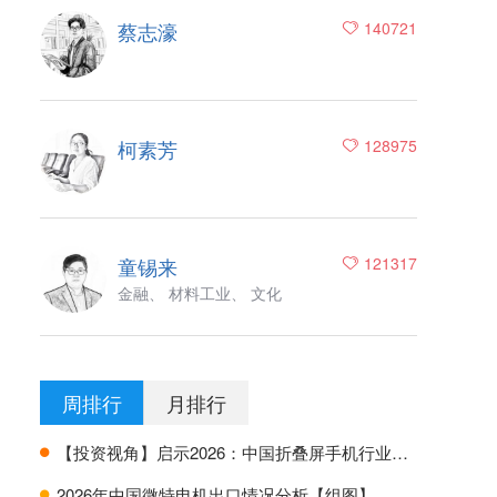
蔡志濠
140721
柯素芳
128975
童锡来
121317
金融、 材料工业、 文化
周排行
月排行
【投资视角】启示2026：中国折叠屏手机行业投融资及兼并重组分析
H
2026年中国微特电机出口情况分析【组图】
H