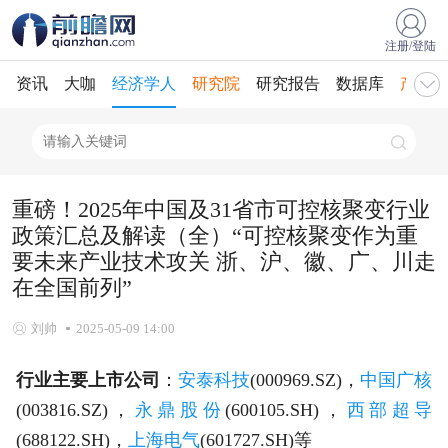
注册/登陆
资讯
大咖
经济学人
研究院
研究报告
数据库
产业规
重磅！2025年中国及31省市可控核聚变行业
政策汇总及解读（全）“可控核聚变作为重
要未来产业技术攻关 浙、沪、徽、广、川走
在全国前列”
刘帅
2025-05-09 14:00
行业主要上市公司
：
安泰科技
(000969.SZ)，
中国广核
(003816.SZ)，
永鼎股份
(600105.SH)，
西部超导
(688122.SH)，
上海电气
(601727.SH)等