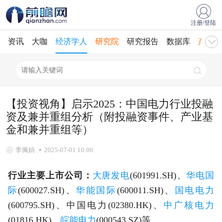
注册/登陆
资讯
大咖
经济学人
研究院
研究报告
数据库
产业规
【投资视角】启示2025：中国电力行业投融
资及兼并重组分析（附投融资事件、产业基
金和兼并重组等）
李佩娟
2025-07-01 10:00
行业主要上市公司：
大唐发电
(601991.SH)、
华电国
际
(600027.SH)、
华能国际
(600011.SH)、
国电电力
(600795.SH)、中国电力(02380.HK)、
中广核电力
(01816.HK)、
皖能电力
(000543.SZ)等