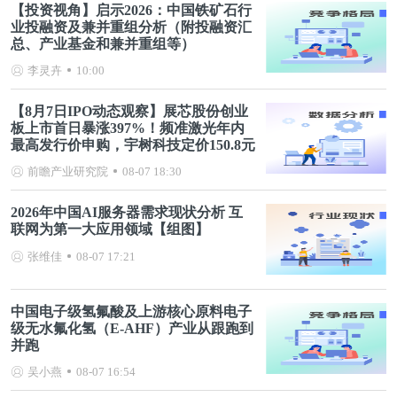
【投资视角】启示2026：中国铁矿石行
业投融资及兼并重组分析（附投融资汇
总、产业基金和兼并重组等）
李灵卉
10:00
【8月7日IPO动态观察】展芯股份创业
板上市首日暴涨397%！频准激光年内
最高发行价申购，宇树科技定价150.8元
前瞻产业研究院
08-07 18:30
2026年中国AI服务器需求现状分析 互
联网为第一大应用领域【组图】
张维佳
08-07 17:21
中国电子级氢氟酸及上游核心原料电子
级无水氟化氢（E-AHF）产业从跟跑到
并跑
吴小燕
08-07 16:54