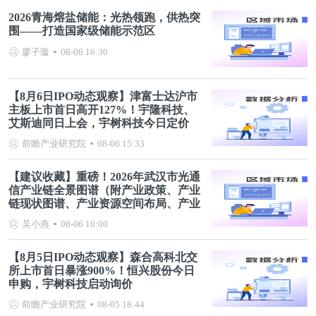
2026青海熔盐储能：光热领跑，供热突
围——打造国家级储能示范区
廖子璇
08-06 16:30
【8月6日IPO动态观察】津富士达沪市
主板上市首日高开127%！宇隆科技、
艾斯迪同日上会，宇树科技今日定价
前瞻产业研究院
08-06 15:33
【建议收藏】重磅！2026年武汉市光通
信产业链全景图谱（附产业政策、产业
链现状图谱、产业资源空间布局、产业
链发展规划）
吴小燕
08-06 10:00
【8月5日IPO动态观察】森合高科北交
所上市首日暴涨900%！恒兴股份今日
申购，宇树科技启动询价
前瞻产业研究院
08-05 18:44