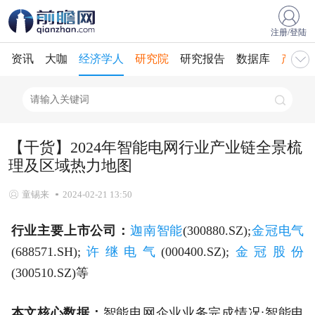
注册/登陆
资讯
大咖
经济学人
研究院
研究报告
数据库
产业规
【干货】2024年智能电网行业产业链全景梳
理及区域热力地图
童锡来
2024-02-21 13:50
行业主要上市公司：
迦南智能
(300880.SZ);
金冠电气
(688571.SH);
许继电气
(000400.SZ);
金冠股份
(300510.SZ)等
本文核心数据：
智能电网企业业务完成情况;智能电