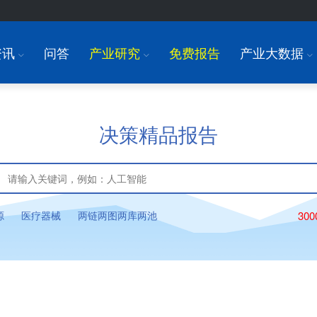
资讯
问答
产业研究
免费报告
产业大数据
I
I
I
决策精品报告
源
医疗器械
两链两图两库两池
30