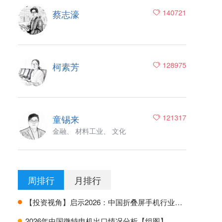
蔡志濠
140721
柯素芳
128975
童锡来
121317
金融、 材料工业、 文化
周排行
月排行
【投资视角】启示2026：中国折叠屏手机行业投融资及兼并重组分析
H
2026年中国微特电机出口情况分析【组图】
H