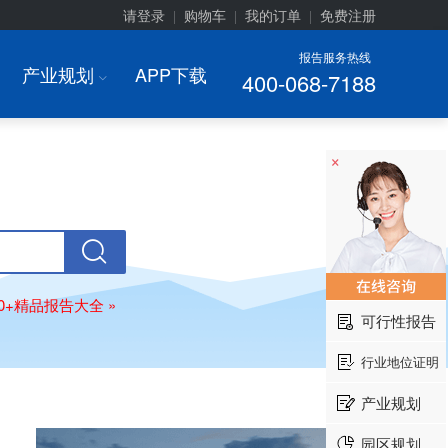
请登录
购物车
我的订单
免费注册
|
|
|
报告服务热线
产业规划
APP下载
400-068-7188
I
×
00+精品报告大全 »
可行性报告
行业地位证明
产业规划
园区规划