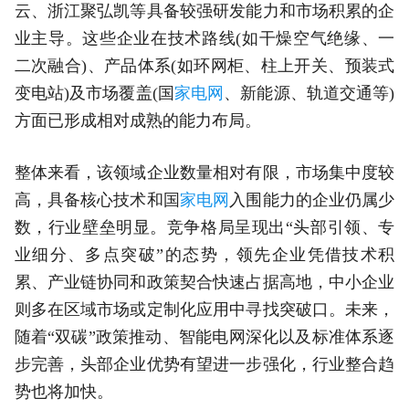
云、浙江聚弘凯等具备较强研发能力和市场积累的企
业主导。这些企业在技术路线(如干燥空气绝缘、一
二次融合)、产品体系(如环网柜、柱上开关、预装式
变电站)及市场覆盖(国
家电网
、新能源、轨道交通等)
方面已形成相对成熟的能力布局。
整体来看，该领域企业数量相对有限，市场集中度较
高，具备核心技术和国
家电网
入围能力的企业仍属少
数，行业壁垒明显。竞争格局呈现出“头部引领、专
业细分、多点突破”的态势，领先企业凭借技术积
累、产业链协同和政策契合快速占据高地，中小企业
则多在区域市场或定制化应用中寻找突破口。未来，
随着“双碳”政策推动、智能电网深化以及标准体系逐
步完善，头部企业优势有望进一步强化，行业整合趋
势也将加快。