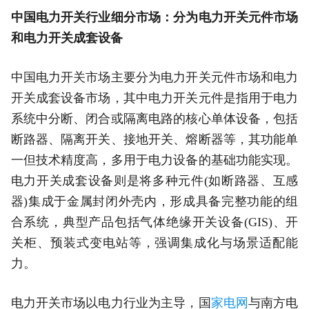
中国电力开关行业细分市场：分为电力开关元件市场
和电力开关成套设备
中国电力开关市场主要分为电力开关元件市场和电力
开关成套设备市场，其中电力开关元件是指用于电力
系统中分断、闭合或隔离电路的核心单体设备，包括
断路器、隔离开关、接地开关、熔断器等，其功能单
一但技术精度高，多用于电力设备的基础功能实现。
电力开关成套设备则是将多种元件(如断路器、互感
器)集成于金属封闭外壳内，形成具备完整功能的组
合系统，典型产品包括气体绝缘开关设备(GIS)、开
关柜、预装式变电站等，强调集成化与场景适配能
力。
电力开关市场以电力行业为主导，国
家电网
与南方电