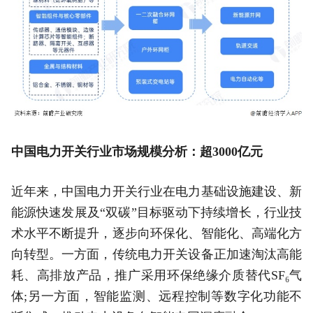
中国电力开关行业市场规模分析：超3000亿元
近年来，中国电力开关行业在电力基础设施建设、新
能源快速发展及“双碳”目标驱动下持续增长，行业技
术水平不断提升，逐步向环保化、智能化、高端化方
向转型。一方面，传统电力开关设备正加速淘汰高能
耗、高排放产品，推广采用环保绝缘介质替代SF₆气
体;另一方面，智能监测、远程控制等数字化功能不