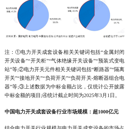
注：①电力开关成套设备相关关键词包括“金属封闭
开关设备”“开关柜”“气体绝缘开关设备”“预装式变电
站”等;②电力开关元件相关关键词包括“断路器”“隔离
开关”“接地开关”“负荷开关”“负荷开关-熔断器组合电
器”等;③上述数据为中标金额占比，仅统计公开披露
中标金额的项目;④统计截止时间为2025年3月1日。
中国电力开关成套设备行业市场规模：超1000亿元
结合电力开关行业规模与电力开关成套设备的市场占