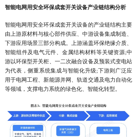
智能电网用安全环保成套开关设备产业链结构分析
智能电网用安全环保成套开关设备的产业链结构主要
由上游原材料与核心部件供应、中游设备集成制造、
下游应用场景三部分构成。上游涵盖环保绝缘介质、
智能组件及电气元件、金属结构材料等关键资源;中
游以环保型开关柜、一二次融合设备及预装式变电站
为代表，侧重系统集成与智能化升级;下游则广泛应
用于电网工程、新能源并网、轨道交通及电力自动化
等领域，支撑电力系统的绿色化、智能化转型。