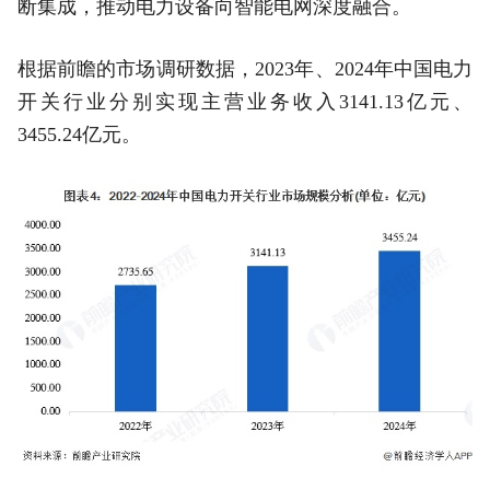
断集成，推动电力设备向智能电网深度融合。
根据前瞻的市场调研数据，2023年、2024年中国电力
开关行业分别实现主营业务收入3141.13亿元、
3455.24亿元。