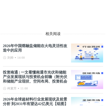
相关阅读
2026年中国熔融盐储能在火电灵活性改
造中的应用
刘帅
14:00
投资南通 | 一文看懂南通市光伏和储能
产业发展现状与投资机会前瞻（附光伏
和储能产业现状、空间布局、投资机会
分析等）
柯素芳
11:00
2026年全球超材料行业发展现状及前景
分析 到2031年有望达42亿美元【组图】