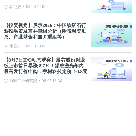
韩艳婷
08-08 14:00
【投资视角】启示2026：中国铁矿石行
业投融资及兼并重组分析（附投融资汇
总、产业基金和兼并重组等）
李灵卉
08-08 10:00
【8月7日IPO动态观察】展芯股份创业
板上市首日暴涨397%！频准激光年内
最高发行价申购，宇树科技定价150.8元
前瞻产业研究院
08-07 18:30