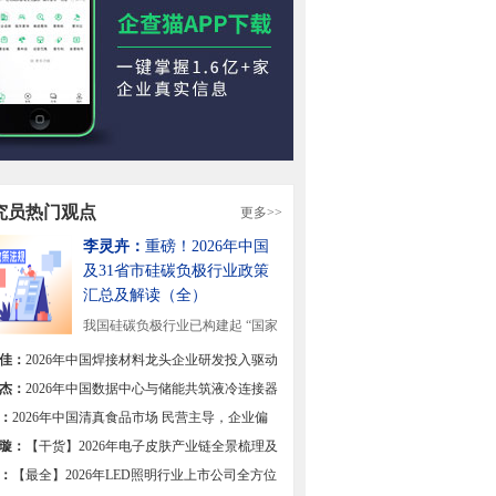
究员热门观点
更多>>
李灵卉：
重磅！2026年中国
及31省市硅碳负极行业政策
汇总及解读（全）
我国硅碳负极行业已构建起 “国家
战略引领+地方...
[详细]
佳：
2026年中国焊接材料龙头企业研发投入驱动
焊材高端化转型【组图】
杰：
2026年中国数据中心与储能共筑液冷连接器
双极【组图】
：
2026年中国清真食品市场 民营主导，企业偏
区域集中【组图】
璇：
【干货】2026年电子皮肤产业链全景梳理及
热力地图
：
【最全】2026年LED照明行业上市公司全方位