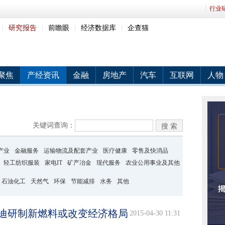
行业
|
研究报告
|
前瞻眼
|
经济数据库
|
企查猫
聚焦
产经资讯
金融
房地产
汽车
互联网
人物
关键词查询：
产业
金融服务
运输物流及配套产业
医疗健康
零售及快消品
轻工纺织服装
家电IT
矿产冶金
现代服务
农业公用事业及其他
石油化工
天然气
环保
节能减排
水务
其他
奥迪研制新燃料或改变经济格局
2015-04-30 11:31