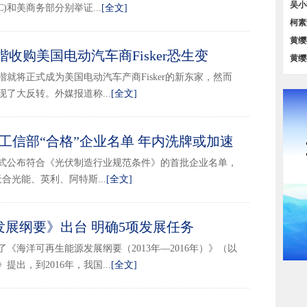
对比
吴小
)和美商务部分别举证...
[全文]
策汇
柯素
位对
黄缨
收购美国电动汽车商Fisker恐生变
务【
黄缨
2014-01-02 15:48
占比
就将正式成为美国电动汽车产商Fisker的新东家，然而
了大反转。外媒报道称...
[全文]
上工信部“合格”企业名单 年内洗牌或加速
2014-01-02 11:21
信部正式公布符合《光伏制造行业规范条件》的首批企业名单，
合光能、英利、阿特斯...
[全文]
展纲要》出台 明确5项发展任务
2013-12-31 16:50
了《海洋可再生能源发展纲要（2013年—2016年）》（以
出，到2016年，我国...
[全文]