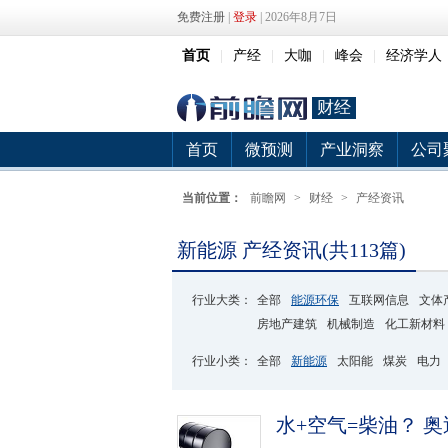
免费注册
|
登录
| 2026年8月7日
首页
|
产经
|
大咖
|
峰会
|
经济学人
财经
首页
微预测
产业洞察
公司
当前位置：
前瞻网
>
财经
>
产经资讯
新能源 产经资讯(共113篇)
行业大类：
全部
能源环保
互联网信息
文体
房地产建筑
机械制造
化工新材料
行业小类：
全部
新能源
太阳能
煤炭
电力
水+空气=柴油？ 