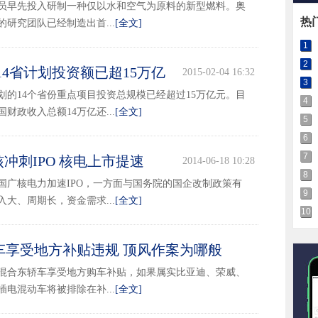
员早先投入研制一种仅以水和空气为原料的新型燃料。奥
热
研究团队已经制造出首...
[全文]
1
2
14省计划投资额已超15万亿
2015-02-04 16:32
3
划的14个省份重点项目投资总规模已经超过15万亿元。目
4
财政收入总额14万亿还...
[全文]
5
6
7
冲刺IPO 核电上市提速
2014-06-18 10:28
8
国广核电力加速IPO，一方面与国务院的国企改制政策有
9
大、周期长，资金需求...
[全文]
10
车享受地方补贴违规 顶风作案为哪般
2014-02-12 16:32
混合东轿车享受地方购车补贴，如果属实比亚迪、荣威、
电混动车将被排除在补...
[全文]