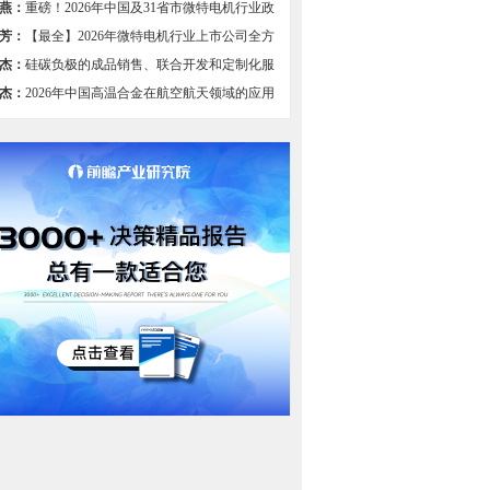
燕：
重磅！2026年中国及31省市微特电机行业政
总及解读（全）
芳：
【最全】2026年微特电机行业上市公司全方
比
杰：
硅碳负极的成品销售、联合开发和定制化服
组图】
杰：
2026年中国高温合金在航空航天领域的应用
过半，国产航空装备发展驱动需求【组图】