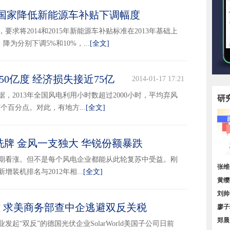
 国家降低新能源车补贴下调幅度
2014-02-10 14:49
求将2014和2015年新能源车补贴标准在2013年基础上
降为分别下调5%和10%，...
[全文]
150亿度 经济损失接近75亿
2014-01-17 17:21
，2013年全国风电利用小时数超过2000小时，平均弃风
研
7个百分点。对此，有地方...
[全文]
速洗牌 金风一支独大 华锐份额暴跌
2014-01-16 11:57
电预期看涨。但不是每个风电企业都能从此轮复苏中受益。刚
顶层
张维
增装机排名与2012年相...
[全文]
我国
黄缨
增长
刘帅
再次发难 求美商务部查中企逃避双反关税
小，
廖子
2014-01-03 14:59
区域
郑晨
起“双反”的德国光伏企业SolarWorld美国子公司日前