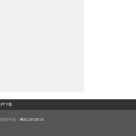
PP下载
营许可证：
粤B2-20130734