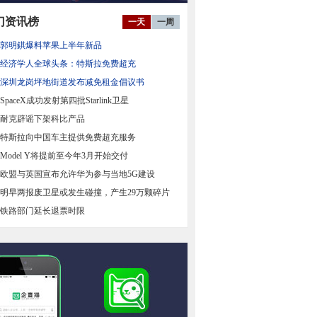
门资讯榜
一天
一周
郭明錤爆料苹果上半年新品
经济学人全球头条：特斯拉免费超充
深圳龙岗坪地街道发布减免租金倡议书
SpaceX成功发射第四批Starlink卫星
耐克辟谣下架科比产品
特斯拉向中国车主提供免费超充服务
Model Y将提前至今年3月开始交付
欧盟与英国宣布允许华为参与当地5G建设
明早两报废卫星或发生碰撞，产生29万颗碎片
铁路部门延长退票时限