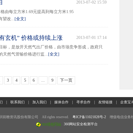
归
2013-07-02 15:59
由每立方米1.69元提高到每立方米1.95
改...
[全文]
有玄机” 价格或持续上涨
2013-07-01 17:14
目标，是放开天然气出厂价格，由市场竞争形成，政府只
天然气管输价格进行监...
[全文]
2
3
4
5
6
...
9
下一页
们
|
联系我们
|
加入我们
|
媒体合作
|
寻求合作
|
友情链接
|
企查宝A
7 深圳前瞻资讯股份有限公司 All rights reserved.
粤ICP备11021828号-2
增值电信业务经
360网站安全检测平台