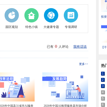
投资
省装
状与
园区规划
特色小镇
大健康专题
专项调研
0
已有
人评论
我有话说
【干
输产
域热
更多>>
热
1
2
3
4
5
6
026年中国及31省市AI服务
2026年中国AI推理服务器市场分析