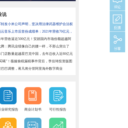
业说
军转发小米公司声明，坚决用法律武器维护合法权
易云音乐上市后首份成绩单：2021年营收70亿元，
增长43%
21年营收逼近500亿元！安踏国内市场份额超越阿
国
化腾：腾讯业绩像自己的腰一样，不那么突出了
幸门店数量超越星巴克中国，去年总收入近80亿元
偶买噶”！薇娅偷税漏税事件背后，李佳琦投资版图
里巴巴调整，蒋凡将分管阿里海外数字商业
行业研究报告
商业计划书
可行性报告