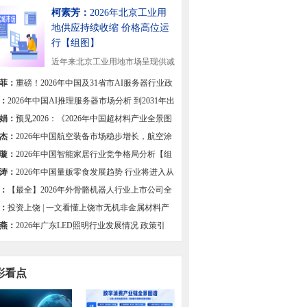
柯素芳：
2026年北京工业用
地供应持续收缩 价格高位运
行【组图】
近年来北京工业用地市场呈现供减
态势，供应规模...
[详细]
菲：
重磅！2026年中国及31省市AI服务器行业政
总及解读（全）
：
2026年中国AI推理服务器市场分析 到2031年出
有望达201万台【组图】
娟：
预见2026：《2026年中国超材料产业全景图
杰：
2026年中国航空装备市场稳步增长，航空涂
求不减
璇：
2026年中国智能家居行业竞争格局分析【组
涛：
2026年中国量贩零食发展趋势 行业将进入从
竞速转向质效深耕的新阶段【组图】
：
【最全】2026年外骨骼机器人行业上市公司全
对比
：
投资上饶 | 一文看懂上饶市无机非金属材料产
展现状与投资机会前瞻
燕：
2026年广东LED照明行业发展情况 政策引
集群优势与创新驱动高质量发展【组图】
彩看点