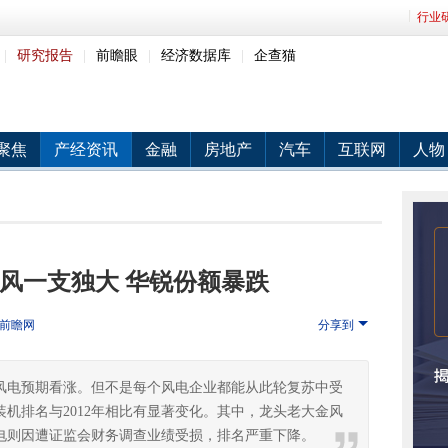
行业
|
研究报告
|
前瞻眼
|
经济数据库
|
企查猫
聚焦
产经资讯
金融
房地产
汽车
互联网
人物
金风一支独大 华锐份额暴跌
前瞻网
分享到
年风电预期看涨。但不是每个风电企业都能从此轮复苏中受
装机排名与2012年相比有显著变化。其中，龙头老大金风
电则因遭证监会财务调查业绩受损，排名严重下降。