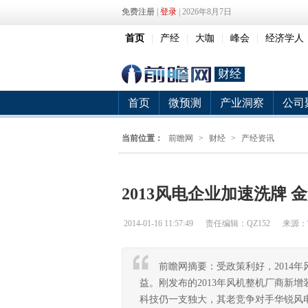
免费注册
|
登录
| 2026年8月7日
首页
|
产经
|
大咖
|
峰会
|
经济学人
财经
首页
微预测
产业洞察
公司
当前位置：
前瞻网
>
财经
>
产经资讯
2013风电企业加速洗牌 
2014-01-16 11:57:49
责任编辑：QZ152
来源：
前瞻网摘要：受政策利好，2014
益。刚发布的2013年风机整机厂商新增
科技仍一支独大，其老竞争对手华锐风