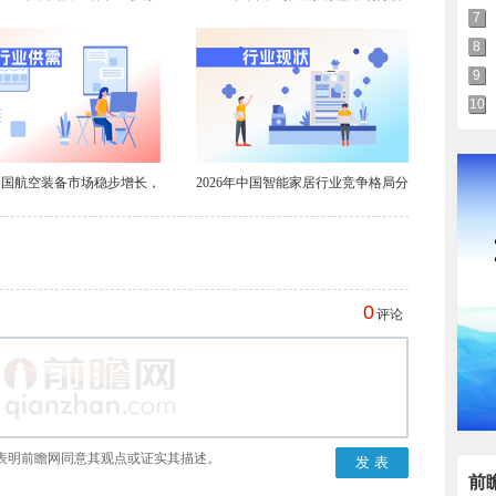
业政策汇总及解读（全）
到2031年出货量有望达201万台【组
7
图】
8
9
10
年中国航空装备市场稳步增长，
2026年中国智能家居行业竞争格局分
航空涂料需求不减
析【组图】
0
评论
表明前瞻网同意其观点或证实其描述。
前