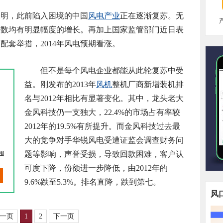
表明，此前陷入困境的中国
风电产业
正在逐渐复苏。无
时数均有明显幅度的增长。再加上国家监管部门近日表
配套举措，2014年风电预期看涨。
但不是每个风电企业都能从此轮复苏中受
益。刚发布的2013年
风机
整机厂商新增装机排
名与2012年相比有显著变化。其中，龙头老大
金风科技仍一支独大，22.4%的市场占有率较
2012年的19.5%有所提升。而金风科技过去最
大的竞争对手华锐风电受遭证监会调查财务问
题等影响，声誉受损，导致回款困难，客户认
可度下降，份额进一步降低，由2012年的
9.6%跌至5.3%。排名直降，跌到第七。
风
一页
1
2
下一页