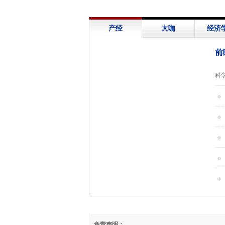
产经
大咖
经济
前
展
科
信
救
下
心
免责声明：