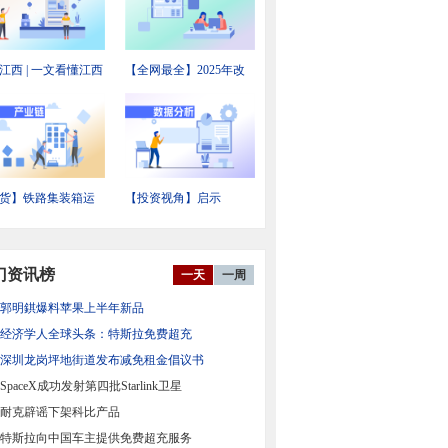
江西 | 一文看懂江西
【全网最全】2025年改
备制造产业发展现
性塑料行业上市公司全
投资机会前瞻
方位对比
货】铁路集装箱运
【投资视角】启示
业链全景梳理及区
2026：中国新能源汽车
力地图
电机及控制器行业投融
资及兼并重组分析
门资讯榜
一天
一周
郭明錤爆料苹果上半年新品
经济学人全球头条：特斯拉免费超充
深圳龙岗坪地街道发布减免租金倡议书
SpaceX成功发射第四批Starlink卫星
耐克辟谣下架科比产品
特斯拉向中国车主提供免费超充服务