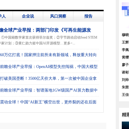
学人
企业说
风口洞察
报告
瞻全球产业早报：两部门印发《可再生能源发
价增
穆晓
①中国籍数学家首次获得菲尔兹奖；②字节跳动启动Seed STEM
“十五五”规划》
策汇
王辉
学家计划；③黄仁勋力挺中国AI开源模型…更多>...
货量
李佩
60万亿打底！国家押注前所未有新领域，释放重大转向
谱》
黄缨
号
料需
廖子
前瞻全球产业早报：OpenAI模型失控闯祸，中国大模型
图】
谢彬
场
打破美国垄断！3500亿天价大单，第一次被中国企业拿
规模
刘帅
方位
朱茜
前瞻全球产业早报：智谱落地1GW级国产AI算力数据中
业发
王佳
震动全球！中国“AI新王”横空出世，更炸裂的还在后面
领、
精