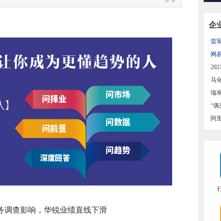
企
·
雷
益
·
网
同比
·
20
迪中
·
马
·
瑞
·
“
一览
·
阿
务调查影响，华锐业绩直线下滑