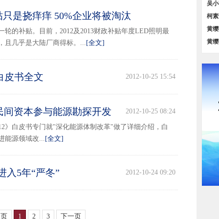
对比
吴小
贴只是挠痒痒 50%企业将被淘汰
策汇
柯素
2012-10-31 09:30
位对
黄缨
轮的补贴。目前，2012及2013财政补贴年度LED照明最
务【
黄缨
，且几乎是大陆厂商得标。...
[全文]
占比
白皮书全文
2012-10-25 15:54
民间资本参与能源勘探开发
2012-10-25 08:24
12》白皮书专门就"深化能源体制改革"做了详细介绍，白
能源领域改...
[全文]
入5年“严冬”
2012-10-24 09:20
一页
1
2
3
下一页