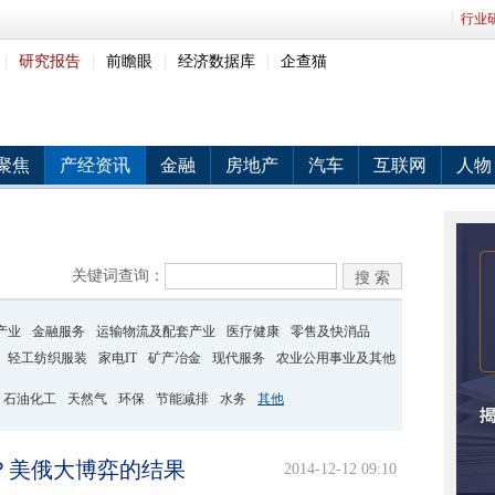
行业
|
研究报告
|
前瞻眼
|
经济数据库
|
企查猫
聚焦
产经资讯
金融
房地产
汽车
互联网
人物
关键词查询：
产业
金融服务
运输物流及配套产业
医疗健康
零售及快消品
轻工纺织服装
家电IT
矿产冶金
现代服务
农业公用事业及其他
石油化工
天然气
环保
节能减排
水务
其他
？美俄大博弈的结果
2014-12-12 09:10