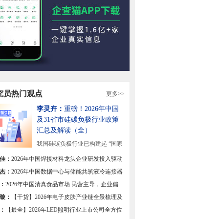
究员热门观点
更多>>
李灵卉：
重磅！2026年中国
及31省市硅碳负极行业政策
汇总及解读（全）
我国硅碳负极行业已构建起 “国家
战略引领+地方...
[详细]
佳：
2026年中国焊接材料龙头企业研发投入驱动
焊材高端化转型【组图】
杰：
2026年中国数据中心与储能共筑液冷连接器
双极【组图】
：
2026年中国清真食品市场 民营主导，企业偏
区域集中【组图】
璇：
【干货】2026年电子皮肤产业链全景梳理及
热力地图
：
【最全】2026年LED照明行业上市公司全方位