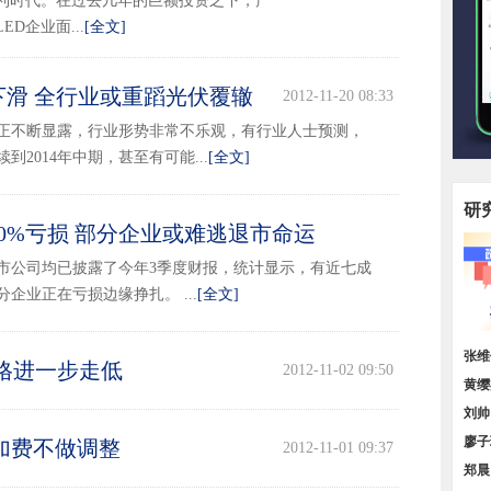
微利时代。在过去几年的巨额投资之下，产
D企业面...
[全文]
下滑 全行业或重蹈光伏覆辙
2012-11-20 08:33
题正不断显露，行业形势非常不乐观，有行业人士预测，
到2014年中期，甚至有可能...
[全文]
研
70%亏损 部分企业或难逃退市命运
2012-11-06 13:46
上市公司均已披露了今年3季度财报，统计显示，有近七成
企业正在亏损边缘挣扎。 ...
[全文]
顶层
张维
价格进一步走低
2012-11-02 09:50
我国
黄缨
增长
刘帅
小，
廖子
附加费不做调整
2012-11-01 09:37
区域
郑晨