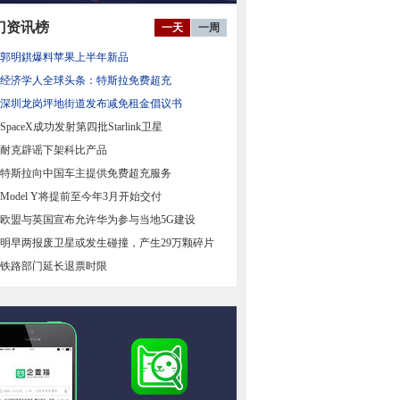
门资讯榜
一天
一周
郭明錤爆料苹果上半年新品
经济学人全球头条：特斯拉免费超充
深圳龙岗坪地街道发布减免租金倡议书
SpaceX成功发射第四批Starlink卫星
耐克辟谣下架科比产品
特斯拉向中国车主提供免费超充服务
Model Y将提前至今年3月开始交付
欧盟与英国宣布允许华为参与当地5G建设
明早两报废卫星或发生碰撞，产生29万颗碎片
铁路部门延长退票时限