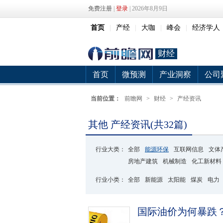
免费注册
|
登录
| 2026年8月9日
首页
|
产经
|
大咖
|
峰会
|
经济学人
财经
首页
微预测
产业洞察
公司
当前位置：
前瞻网
>
财经
>
产经资讯
其他 产经资讯(共32篇)
行业大类：
全部
能源环保
互联网信息
文体
房地产建筑
机械制造
化工新材料
行业小类：
全部
新能源
太阳能
煤炭
电力
国际油价为何暴跌