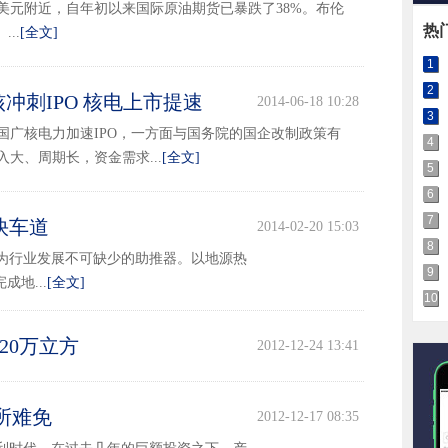
美元附近，自年初以来国际原油期货已暴跌了38%。布伦
热
..
[全文]
1
2
冲刺IPO 核电上市提速
2014-06-18 10:28
3
国广核电力加速IPO，一方面与国务院的国企改制政策有
4
大、周期长，资金需求...
[全文]
5
6
7
快车道
2014-02-20 15:03
8
为行业发展不可缺少的助推器。以地源热
9
地...
[全文]
10
20万立方
2012-12-24 13:41
所难免
2012-12-17 08:35