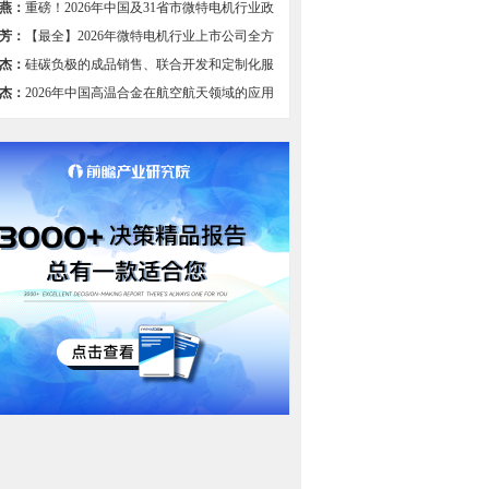
燕：
重磅！2026年中国及31省市微特电机行业政
总及解读（全）
芳：
【最全】2026年微特电机行业上市公司全方
比
杰：
硅碳负极的成品销售、联合开发和定制化服
组图】
杰：
2026年中国高温合金在航空航天领域的应用
过半，国产航空装备发展驱动需求【组图】