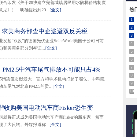
联合印发《关于加快建立完善城镇居民用水阶梯价格制度
热
见》），明确提出到20...
[全文]
1
2
再次发难 求美商务部查中企逃避双反关税
3
2014-01-03 14:59
起“双反”的德国光伏企业SolarWorld美国子公司日前
4
)和美商务部分别举证...
[全文]
5
6
7
PM2.5中汽车尾气排放不可能只占4%
2014-01-02 17:29
8
.5污染值贡献最大，官方和学术机构打起了嘴仗。中科院
9
尾气对北京PM2.5的贡...
[全文]
10
收购美国电动汽车商Fisker恐生变
2014-01-02 15:48
就将正式成为美国电动汽车产商Fisker的新东家，然而
了大反转。外媒报道称...
[全文]