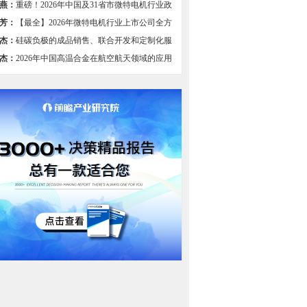
燕：
重磅！2026年中国及31省市微特电机行业政
总及解读（全）
芳：
【最全】2026年微特电机行业上市公司全方
比
杰：
硅碳负极的成品销售、联合开发和定制化服
组图】
杰：
2026年中国高温合金在航空航天领域的应用
过半，国产航空装备发展驱动需求【组图】