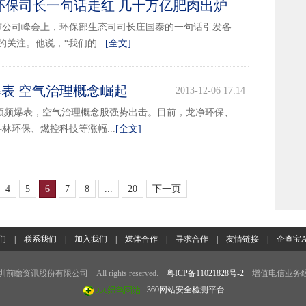
环保司长一句话走红 几十万亿肥肉出炉
2013-12-09 17:38
保上市公司峰会上，环保部生态司司长庄国泰的一句话引发各
关注。他说，“我们的...
[全文]
爆表 空气治理概念崛起
2013-12-06 17:14
5频频爆表，空气治理概念股强势出击。目前，龙净环保、
林环保、燃控科技等涨幅...
[全文]
4
5
6
7
8
...
20
下一页
们
|
联系我们
|
加入我们
|
媒体合作
|
寻求合作
|
友情链接
|
企查宝A
7 深圳前瞻资讯股份有限公司 All rights reserved.
粤ICP备11021828号-2
增值电信业务经
360网站安全检测平台