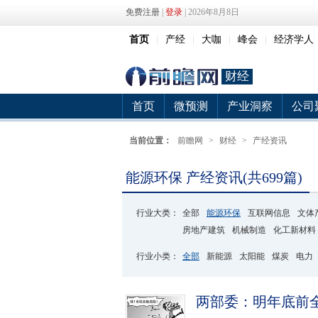
免费注册
|
登录
| 2026年8月8日
首页
|
产经
|
大咖
|
峰会
|
经济学人
财经
首页
微预测
产业洞察
公司
当前位置：
前瞻网
>
财经
>
产经资讯
能源环保 产经资讯(共699篇)
行业大类：
全部
能源环保
互联网信息
文体
房地产建筑
机械制造
化工新材料
行业小类：
全部
新能源
太阳能
煤炭
电力
两部委：明年底前