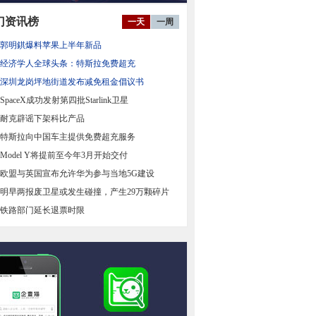
门资讯榜
一天
一周
郭明錤爆料苹果上半年新品
经济学人全球头条：特斯拉免费超充
深圳龙岗坪地街道发布减免租金倡议书
SpaceX成功发射第四批Starlink卫星
耐克辟谣下架科比产品
特斯拉向中国车主提供免费超充服务
Model Y将提前至今年3月开始交付
欧盟与英国宣布允许华为参与当地5G建设
明早两报废卫星或发生碰撞，产生29万颗碎片
铁路部门延长退票时限