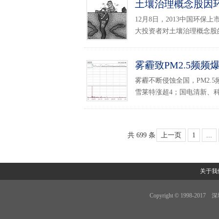
土壤治理概念股因
12月8日，2013中国环
大投资者对土壤治理概念股的
雾霾致PM2.5频频
雾霾不断侵蚀全国，PM2.
雪莱特涨超4；国电清新、科
共 699 条
上一页
1
...
关于我
Copyright © 1998-201