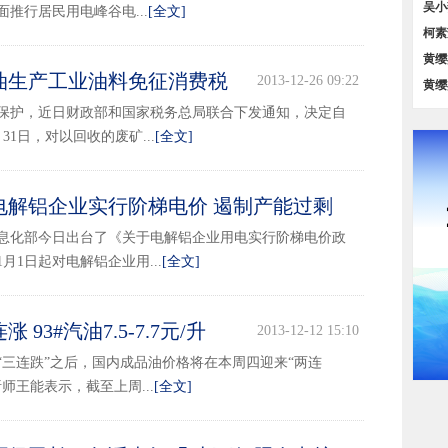
对比
吴小
面推行居民用电峰谷电...
[全文]
策汇
柯素
位对
黄缨
油生产工业油料免征消费税
2013-12-26 09:22
务【
黄缨
占比
保护，近日财政部和国家税务总局联合下发通知，决定自
0月31日，对以回收的废矿...
[全文]
电解铝企业实行阶梯电价 遏制产能过剩
2013-12-23 14:19
息化部今日出台了《关于电解铝企业用电实行阶梯电价政
1月1日起对电解铝企业用...
[全文]
93#汽油7.5-7.7元/升
2013-12-12 15:10
“三连跌”之后，国内成品油价格将在本周四迎来“两连
师王能表示，截至上周...
[全文]