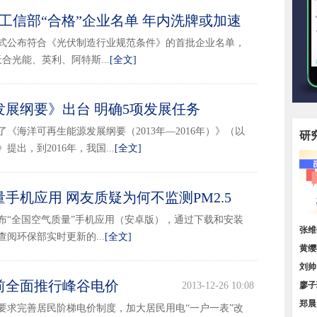
上工信部“合格”企业名单 年内洗牌或加速
2014-01-02 11:21
信部正式公布符合《光伏制造行业规范条件》的首批企业名单，
合光能、英利、阿特斯...
[全文]
展纲要》出台 明确5项发展任务
2013-12-31 16:50
了《海洋可再生能源发展纲要（2013年—2016年）》（以
研
出，到2016年，我国...
[全文]
手机应用 网友质疑为何不监测PM2.5
2013-12-31 15:31
布“全国空气质量”手机应用（安卓版），通过下载和安装
顶层
张维
阅环保部实时更新的...
[全文]
我国
黄缨
增长
刘帅
底前全面推行峰谷电价
2013-12-26 10:08
小，
廖子
区域
郑晨
，要求完善居民阶梯电价制度，加大居民用电“一户一表”改