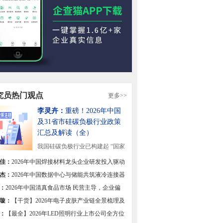
究员热门观点
更多>>
李灵卉：
重磅！2026年中国
及31省市硅碳负极行业政策
汇总及解读（全）
我国硅碳负极行业已构建起 “国家
战略引领+地方...
[详细]
佳：
2026年中国焊接材料龙头企业研发投入驱动
焊材高端化转型【组图】
杰：
2026年中国数据中心与储能共筑液冷连接器
双极【组图】
：
2026年中国清真食品市场 民营主导，企业偏
区域集中【组图】
璇：
【干货】2026年电子皮肤产业链全景梳理及
热力地图
：
【最全】2026年LED照明行业上市公司全方位