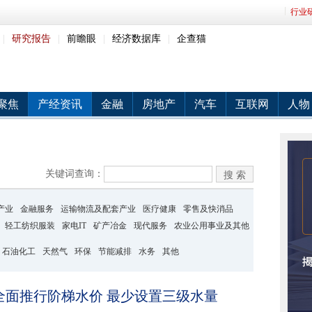
行业
|
研究报告
|
前瞻眼
|
经济数据库
|
企查猫
聚焦
产经资讯
金融
房地产
汽车
互联网
人物
关键词查询：
产业
金融服务
运输物流及配套产业
医疗健康
零售及快消品
轻工纺织服装
家电IT
矿产冶金
现代服务
农业公用事业及其他
石油化工
天然气
环保
节能减排
水务
其他
全面推行阶梯水价 最少设置三级水量
2014-01-03 16:14