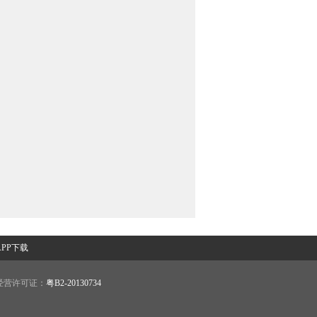
PP下载
营许可证：
粤B2-20130734