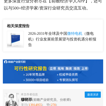
更多深度行业分析尽在【前瞻经济学人APP】，还可
以与500+经济学家/资深行业研究员交流互动。
相关深度报告
2026-2031年全球及中国
微特电机
（微电
机）行业发展前景展望与投资机遇分析报
告
本文作者信息
邀请演讲
穆晓菲
(前瞻产业研究员、分析师)
关注(
13914955
)
赞(
270
)