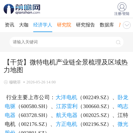
注册/登陆
资讯
大咖
经济学人
研究院
研究报告
数据库
产业规
【干货】微特电机产业链全景梳理及区域热
力地图
穆晓菲
2026-05-26 14:00
行业主要上市公司：
大洋电机
（002249.SZ）、
卧龙
电驱
（600580.SH）、
江苏雷利
（300660.SZ）、
鸣志
电器
（603728.SH）、
航天电器
（002025.SZ）、江特
电机（002176.SZ）、
方正电机
（002196.SZ）、
微光
股份
（002801.SZ）