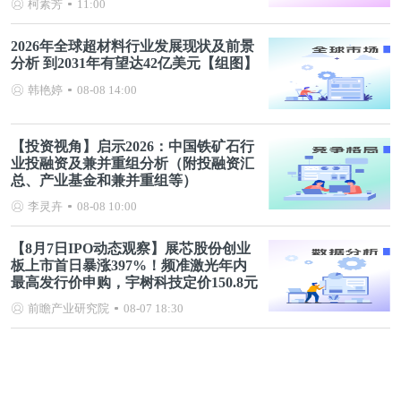
柯素芳
11:00
2026年全球超材料行业发展现状及前景
分析 到2031年有望达42亿美元【组图】
韩艳婷
08-08 14:00
【投资视角】启示2026：中国铁矿石行
业投融资及兼并重组分析（附投融资汇
总、产业基金和兼并重组等）
李灵卉
08-08 10:00
【8月7日IPO动态观察】展芯股份创业
板上市首日暴涨397%！频准激光年内
最高发行价申购，宇树科技定价150.8元
前瞻产业研究院
08-07 18:30