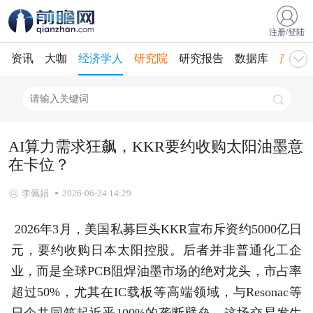
注册/登陆
资讯
大咖
经济学人
研究院
研究报告
数据库
产业规
AI算力需求狂飙，KKR要约收购太阳油墨意
在卡位？
李佩娟
2026-06-24 14:29
2026年3月，美国私募巨头KKR宣布斥资约5000亿日
元，要约收购日本太阳控股。后者并非普通化工企
业，而是全球PCB阻焊油墨市场的绝对龙头，市占率
超过50%，尤其在IC载板等高端领域，与Resonac等
日企共同筑起近乎100%的垄断壁垒。这场交易发生