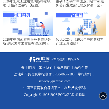
2026年北京工业用地供应持续收
重磅！2026年中国及31省市AI服
缩 价格高位运行【组图】
务器行业政策汇总及解读（全）
2026年中国AI推理服务器市场分
预见2026：《2026年中国超材料
析 到2031年出货量有望达201万
产业全景图谱》
台【组图】
- 发现趋势，预见未来
关于前瞻
|
加入我们
|
联系我们
|
品牌合作
违法和不良信息举报电话：400-068-7188 举报邮箱：
service@qianzhan.com
中国互联网联合辟谣平台
在线反馈/投诉
Copyright © 1998-2026 FORWARD 前瞻网