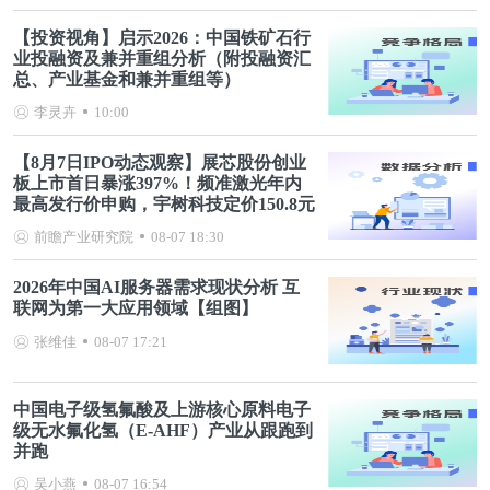
【投资视角】启示2026：中国铁矿石行
业投融资及兼并重组分析（附投融资汇
总、产业基金和兼并重组等）
李灵卉
10:00
【8月7日IPO动态观察】展芯股份创业
板上市首日暴涨397%！频准激光年内
最高发行价申购，宇树科技定价150.8元
前瞻产业研究院
08-07 18:30
2026年中国AI服务器需求现状分析 互
联网为第一大应用领域【组图】
张维佳
08-07 17:21
中国电子级氢氟酸及上游核心原料电子
级无水氟化氢（E-AHF）产业从跟跑到
并跑
吴小燕
08-07 16:54