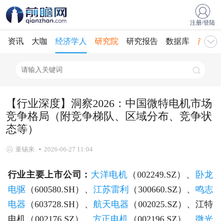
注册/登陆
资讯
大咖
经济学人
研究院
研究报告
数据库
产业规
【行业深度】洞察2026：中国微特电机市场
竞争格局（附竞争梯队、区域分布、竞争状
态等）
童锡来
2026-06-27 11:04
行业主要上市公司：
大洋电机
（002249.SZ）、
卧龙
电驱
（600580.SH）、
江苏雷利
（300660.SZ）、
鸣志
电器
（603728.SH）、
航天电器
（002025.SZ）、江特
电机（002176.SZ）、
方正电机
（002196.SZ）、
微光