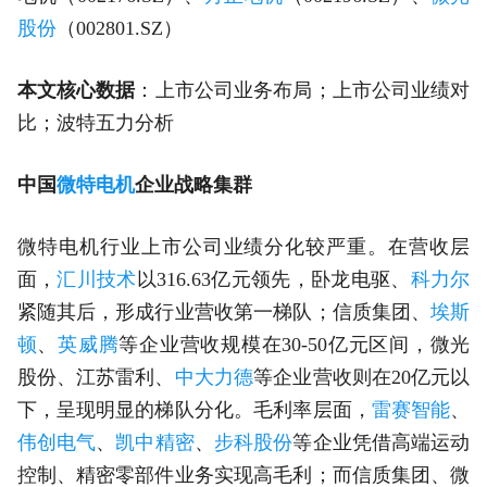
股份
（002801.SZ）
本文核心数据
：上市公司业务布局；上市公司业绩对
比；波特五力分析
中国
微特电机
企业战略集群
微特电机行业上市公司业绩分化较严重。在营收层
面，
汇川技术
以316.63亿元领先，卧龙电驱、
科力尔
紧随其后，形成行业营收第一梯队；信质集团、
埃斯
顿
、
英威腾
等企业营收规模在30-50亿元区间，微光
股份、江苏雷利、
中大力德
等企业营收则在20亿元以
下，呈现明显的梯队分化。毛利率层面，
雷赛智能
、
伟创电气
、
凯中精密
、
步科股份
等企业凭借高端运动
控制、精密零部件业务实现高毛利；而信质集团、微