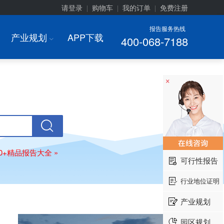
请登录
购物车
我的订单
免费注册
|
|
|
报告服务热线
产业规划
APP下载
400-068-7188
I
×
00+精品报告大全 »
可行性报告
行业地位证明
产业规划
园区规划