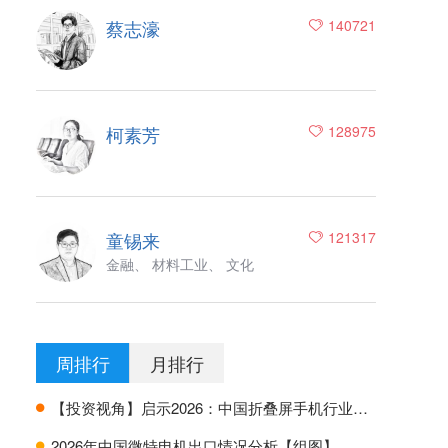
蔡志濠
140721
柯素芳
128975
童锡来
121317
金融、 材料工业、 文化
周排行
月排行
【投资视角】启示2026：中国折叠屏手机行业投融资及兼并重组分析
H
2026年中国微特电机出口情况分析【组图】
H