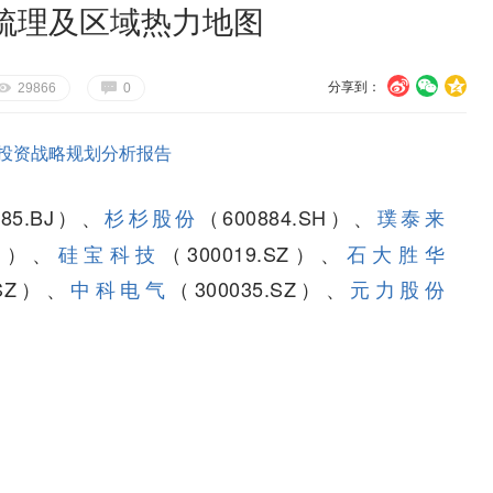
梳理及区域热力地图
分享到：
U
V
c
E
G
29866
0
投资战略规划分析报告
185.BJ）、
杉杉股份
（600884.SH）、
璞泰来
SZ）、
硅宝科技
（300019.SZ）、
石大胜华
.SZ）、
中科电气
（300035.SZ）、
元力股份