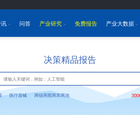
资讯
问答
产业研究
免费报告
产业大数据
I
I
I
决策精品报告
源
医疗器械
两链两图两库两池
30