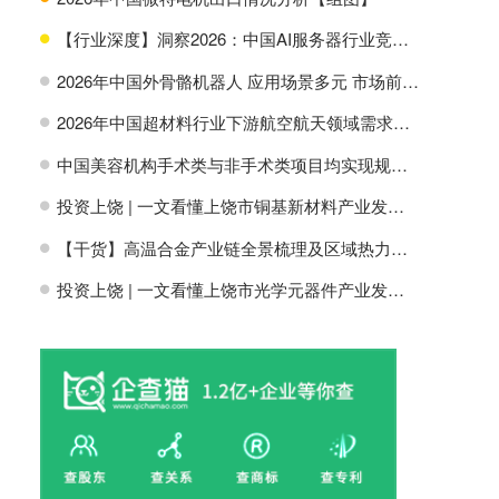
【行业深度】洞察2026：中国AI服务器行业竞争格局及市场份额
H
2026年中国外骨骼机器人 应用场景多元 市场前景广阔【组图】
H
2026年中国超材料行业下游航空航天领域需求分析【组图】
H
中国美容机构手术类与非手术类项目均实现规模增长【组图】
H
投资上饶 | 一文看懂上饶市铜基新材料产业发展现状与投资机会前瞻
H
【干货】高温合金产业链全景梳理及区域热力地图
H
投资上饶 | 一文看懂上饶市光学元器件产业发展现状与投资机会前瞻
H