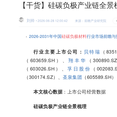
【干货】硅碳负极产业链全景
刘帅
• 2026-06-28 12:00:42
来源：前瞻产业研究院
2026-2031年中国
硅碳负极材料
行业市场前瞻与
贝特瑞
（835
行业主要上市公司：
（603659.SH）、
翔丰华
（300890.
（603026.SH）、
孚日股份
（002083
（300174.SZ）、
圣泉集团
（605589.SH）
：上市公司经营数据
本文核心数据
硅碳负极产业链全景梳理