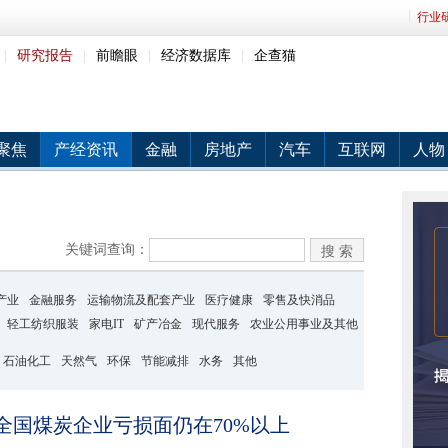
行业
|
研究报告
|
前瞻眼
|
经济数据库
|
企查猫
聚焦
产经资讯
金融
房地产
汽车
互联网
人物
关键词查询：
产业
金融服务
运输物流及配套产业
医疗健康
零售及快消品
轻工纺织服装
家电IT
矿产冶金
现代服务
农业公用事业及其他
石油化工
天然气
环保
节能减排
水务
其他
全国煤炭企业亏损面仍在70%以上
2014-11-05 15:13