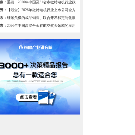
燕：
重磅！2026年中国及31省市微特电机行业政
总及解读（全）
芳：
【最全】2026年微特电机行业上市公司全方
比
杰：
硅碳负极的成品销售、联合开发和定制化服
组图】
杰：
2026年中国高温合金在航空航天领域的应用
过半，国产航空装备发展驱动需求【组图】