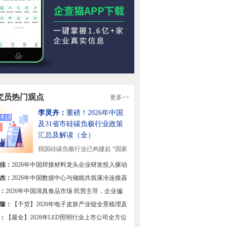
究员热门观点
更多>>
李灵卉：
重磅！2026年中国
及31省市硅碳负极行业政策
汇总及解读（全）
我国硅碳负极行业已构建起 “国家
战略引领+地方...
[详细]
佳：
2026年中国焊接材料龙头企业研发投入驱动
焊材高端化转型【组图】
杰：
2026年中国数据中心与储能共筑液冷连接器
双极【组图】
：
2026年中国清真食品市场 民营主导，企业偏
区域集中【组图】
璇：
【干货】2026年电子皮肤产业链全景梳理及
热力地图
：
【最全】2026年LED照明行业上市公司全方位