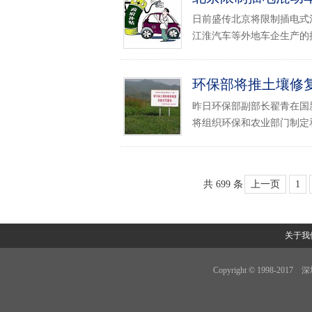
日前盛传北京将限制插电式
江淮汽车等外地车企生产的插
环保部将推土壤修
昨日环保部副部长翟青在国
将组织环保和农业部门制定和
共 699 条
上一页
1
关于我
Copyright © 1998-201