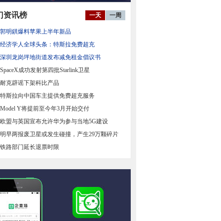
门资讯榜
一天
一周
郭明錤爆料苹果上半年新品
经济学人全球头条：特斯拉免费超充
深圳龙岗坪地街道发布减免租金倡议书
SpaceX成功发射第四批Starlink卫星
耐克辟谣下架科比产品
特斯拉向中国车主提供免费超充服务
Model Y将提前至今年3月开始交付
欧盟与英国宣布允许华为参与当地5G建设
明早两报废卫星或发生碰撞，产生29万颗碎片
铁路部门延长退票时限