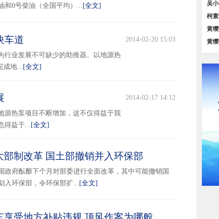
对比
吴小
和0号柴油（全国平均）...
[全文]
策汇
柯素
位对
黄缨
快车道
2014-02-20 15:03
务【
黄缨
占比
为行业发展不可缺少的助推器。以地源热
地...
[全文]
展
2014-02-17 14:12
地源热泵项目不断增加，这不仅得益于我
益于...
[全文]
大部制改革 国土部撤销并入环保部
2014-02-12 17:18
国政府酝酿下个月对部委进行全面改革，其中可能撤销国
入环保部，令环保部扩...
[全文]
车享受地方补贴违规 顶风作案为哪般