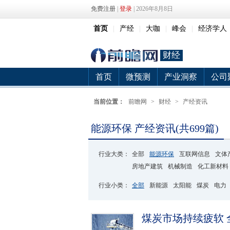
免费注册
|
登录
| 2026年8月8日
首页
|
产经
|
大咖
|
峰会
|
经济学人
财经
首页
微预测
产业洞察
公司
当前位置：
前瞻网
>
财经
>
产经资讯
能源环保 产经资讯(共699篇)
行业大类：
全部
能源环保
互联网信息
文体
房地产建筑
机械制造
化工新材料
行业小类：
全部
新能源
太阳能
煤炭
电力
煤炭市场持续疲软 