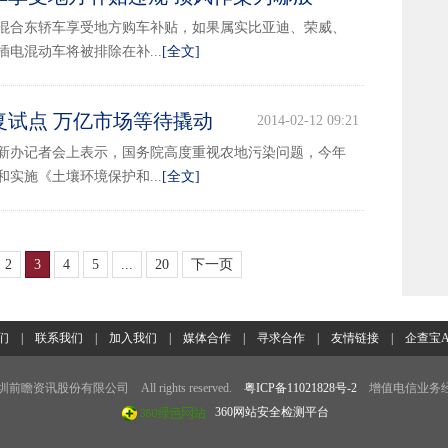
2014-02-12 16:32
混合东轿车享受地方购车补贴，如果属实比亚迪、荣威、
电混动车将被排除在补...
[全文]
复试点 万亿市场等待撬动
2014-02-12 09:21
新办记者会上表示，国务院高度重视农地污染问题，今年
实施《土壤环境保护和...
[全文]
2
3
4
5
...
20
下一页
们
|
联系我们
|
加入我们
|
媒体合作
|
寻求合作
|
友情链接
|
企查宝A
7 深圳前瞻资讯股份有限公司 All rights reserved.
粤ICP备11021828号-2
增值电信业务经
360网站安全检测平台