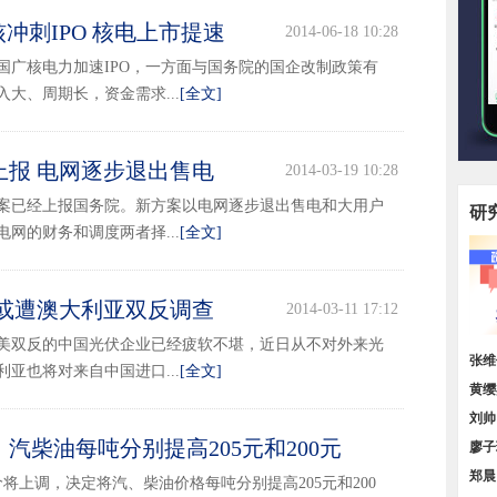
冲刺IPO 核电上市提速
2014-06-18 10:28
国广核电力加速IPO，一方面与国务院的国企改制政策有
大、周期长，资金需求...
[全文]
上报 电网逐步退出售电
2014-03-19 10:28
案已经上报国务院。新方案以电网逐步退出售电和大用户
研
网的财务和调度两者择...
[全文]
 或遭澳大利亚双反调查
2014-03-11 17:12
美双反的中国光伏企业已经疲软不堪，近日从不对外来光
顶层
张维
亚也将对来自中国进口...
[全文]
我国
黄缨
增长
刘帅
汽柴油每吨分别提高205元和200元
小，
廖子
2014-02-26 17:14
区域
郑晨
价将上调，决定将汽、柴油价格每吨分别提高205元和200