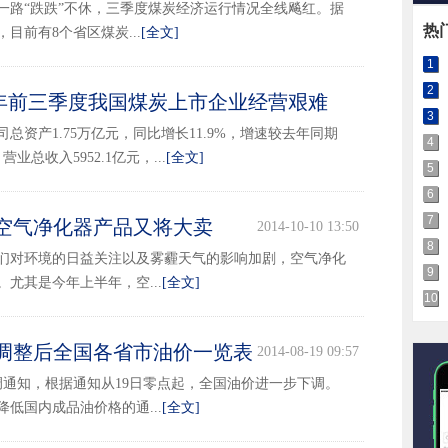
一路“跌跌”不休，三季度煤炭经济运行情况全线飚红。据
热
目前有8个省区煤炭...
[全文]
1
2
年前三季度我国煤炭上市企业经营艰难
3
2014-11-05 15:03
总资产1.75万亿元，同比增长11.9%，增速较去年同期
4
总收入5952.1亿元，...
[全文]
5
6
7
 空气净化器产品又将大卖
2014-10-10 13:50
8
们对环境的日益关注以及雾霾天气的影响加剧，空气净化
9
尤其是今年上半年，空...
[全文]
10
 调整后全国各省市油价一览表
2014-08-19 09:57
调通知，根据通知从19日零点起，全国油价进一步下调。
低国内成品油价格的通...
[全文]