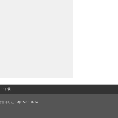
PP下载
营许可证：
粤B2-20130734