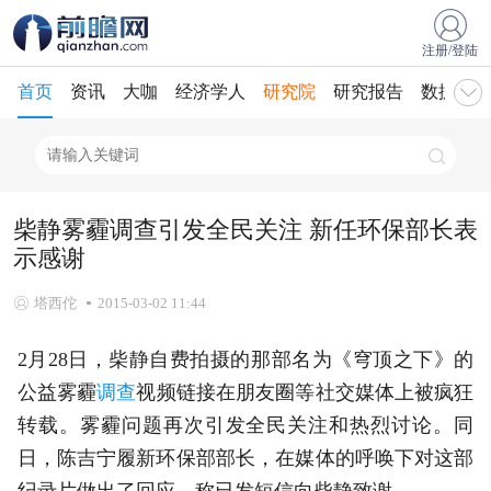
注册/登陆
首页
资讯
大咖
经济学人
研究院
研究报告
数据库
柴静雾霾调查引发全民关注 新任环保部长表
示感谢
塔西佗
2015-03-02 11:44
2月28日，柴静自费拍摄的那部名为《穹顶之下》的
公益雾霾
调查
视频链接在朋友圈等社交媒体上被疯狂
转载。雾霾问题再次引发全民关注和热烈讨论。同
日，陈吉宁履新环保部部长，在媒体的呼唤下对这部
纪录片做出了回应，称已发短信向柴静致谢。