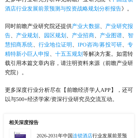
酒店行业发展前景预测与投资战略规划分析报告
》。
同时前瞻产业研究院还提供
产业大数据
、
产业研究报
告
、
产业规划
、
园区规划
、
产业招商
、
产业图谱
、
智
慧招商系统
、
行业地位证明
、
IPO咨询/募投可研
、
专
精特新小巨人申报
、
十五五规划
等解决方案。如需转
载引用本篇文章内容，请注明资料来源（前瞻产业研
究院）。
更多深度行业分析尽在【前瞻经济学人APP】，还可
以与500+经济学家/资深行业研究员交流互动。
相关深度报告
2026-2031年中国
连锁酒店
行业发展前景预