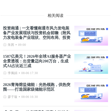
相关阅读
投资南通 | 一文看懂南通市风力发电装
备产业发展现状与投资机会前瞻（附风
力发电装备产业现状、空间布局、投资
机会分析等）
朱茜
09:00
1587亿美元！2026年全球AI服务器产业
全景透视：出货量迈向200万台，生成
式AI占比近三成
李佩娟
08-06 17:30
2026青海熔盐储能：光热领跑，供热突
围——打造国家级储能示范区
廖子璇
08-06 16:30