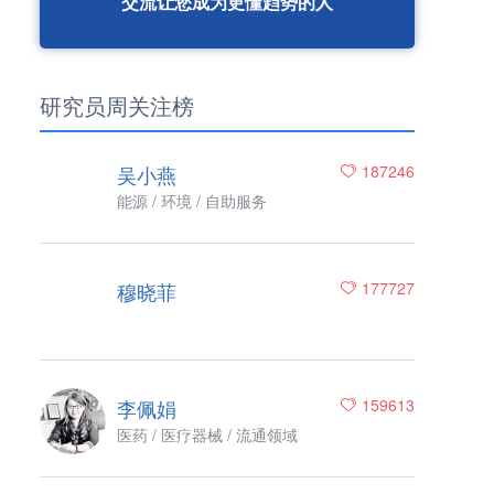
交流让您成为更懂趋势的人
研究员周关注榜
吴小燕
187246
能源 / 环境 / 自助服务
穆晓菲
177727
李佩娟
159613
医药 / 医疗器械 / 流通领域