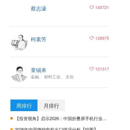
蔡志濠
140721
柯素芳
128975
童锡来
121317
金融、 材料工业、 文化
周排行
月排行
【投资视角】启示2026：中国折叠屏手机行业投融资及兼并重组分析
H
2026年中国微特电机出口情况分析【组图】
H