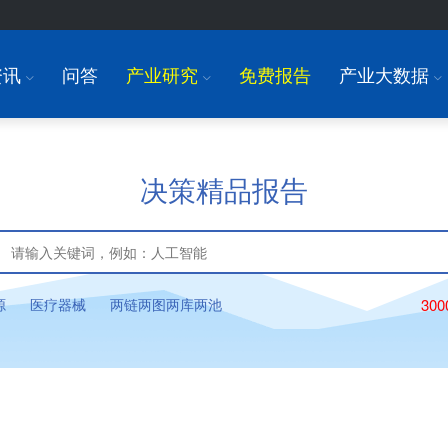
资讯
问答
产业研究
免费报告
产业大数据
I
I
I
决策精品报告
源
医疗器械
两链两图两库两池
30