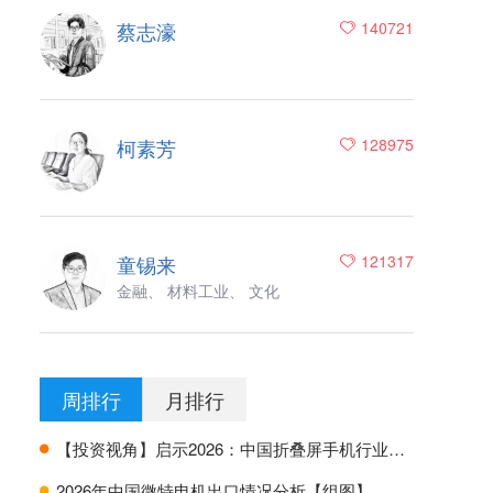
蔡志濠
140721
柯素芳
128975
童锡来
121317
金融、 材料工业、 文化
周排行
月排行
【投资视角】启示2026：中国折叠屏手机行业投融资及兼并重组分析
H
2026年中国微特电机出口情况分析【组图】
H