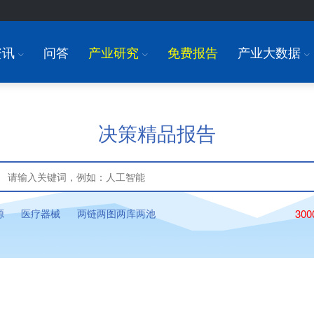
资讯
问答
产业研究
免费报告
产业大数据
I
I
I
决策精品报告
源
医疗器械
两链两图两库两池
30