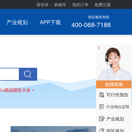
请登录
购物车
我的订单
免费注册
|
|
|
报告服务热线
产业规划
APP下载
400-068-7188
I
×
00+精品报告大全 »
可行性报告
行业地位证明
产业规划
园区规划