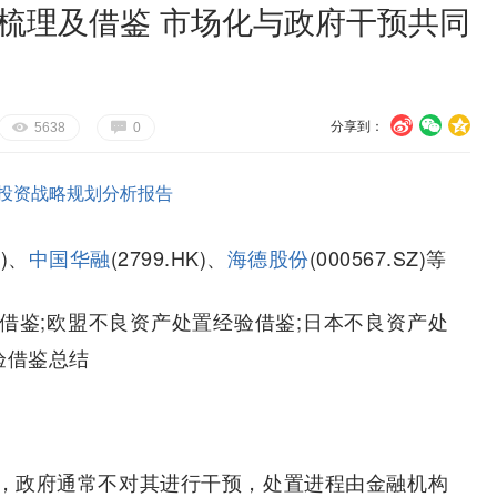
式梳理及借鉴 市场化与政府干预共同
分享到：
U
V
c
E
G
5638
0
投资战略规划分析报告
K)、
中国华融
(2799.HK)、
海德股份
(000567.SZ)等
借鉴;欧盟不良资产处置经验借鉴;日本不良资产处
验借鉴总结
，政府通常不对其进行干预，处置进程由金融机构