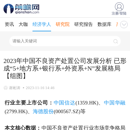
注册/登陆
资讯
大咖
经济学人
研究院
研究报告
数据库
产业规
2023年中国不良资产处置公司发展分析 已形
成“5+地方系+银行系+外资系+N”发展格局
【组图】
谢彬涛
2023-11-16 14:46
行业主要上市公司：
中国信达
(1359.HK)、
中国华融
(2799.HK)、
海德股份
(000567.SZ)等
本文核心数据：
中国不良资产处置行业市场竞争格局