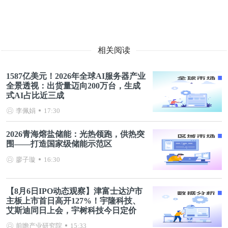
相关阅读
1587亿美元！2026年全球AI服务器产业
全景透视：出货量迈向200万台，生成
式AI占比近三成
李佩娟
17:30
2026青海熔盐储能：光热领跑，供热突
围——打造国家级储能示范区
廖子璇
16:30
【8月6日IPO动态观察】津富士达沪市
主板上市首日高开127%！宇隆科技、
艾斯迪同日上会，宇树科技今日定价
前瞻产业研究院
15:33