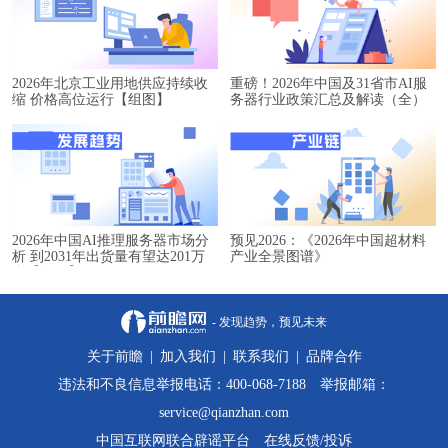
2026年北京工业用地供应持续收
重磅！2026年中国及31省市AI服
缩 价格高位运行【组图】
务器行业政策汇总及解读（全）
2026年中国AI推理服务器市场分
预见2026：《2026年中国超材料
析 到2031年出货量有望达201万
产业全景图谱》
台【组图】
- 发现趋势，预见未来
关于前瞻
|
加入我们
|
联系我们
|
品牌合作
违法和不良信息举报电话：400-068-7188 举报邮箱：
service@qianzhan.com
中国互联网联合辟谣平台
在线反馈/投诉