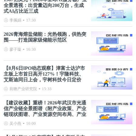
全景透视：出货量迈向200万台，生成
式AI占比近三成
李佩娟
17:30
2026青海熔盐储能：光热领跑，供热突
围——打造国家级储能示范区
廖子璇
16:30
【8月6日IPO动态观察】津富士达沪市
主板上市首日高开127%！宇隆科技、
艾斯迪同日上会，宇树科技今日定价
前瞻产业研究院
15:33
【建议收藏】重磅！2026年武汉市光通
信产业链全景图谱（附产业政策、产业
链现状图谱、产业资源空间布局、产业
链发展规划）
吴小燕
10:00