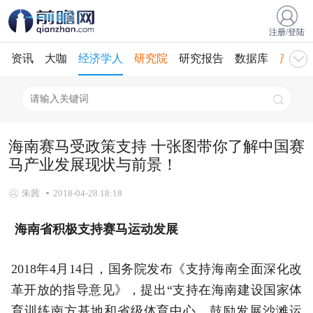
注册/登陆
资讯
大咖
经济学人
研究院
研究报告
数据库
产业规
海南赛马受政策支持 十张图带你了解中国赛
马产业发展现状与前景！
朱茜
2018-04-28 18:18
海南省积极支持赛马运动发展
2018年4月14日，国务院发布《支持海南全面深化改
革开放的指导意见》，提出“支持在海南建设国家体
育训练南方基地和省级体育中心，鼓励发展沙滩运