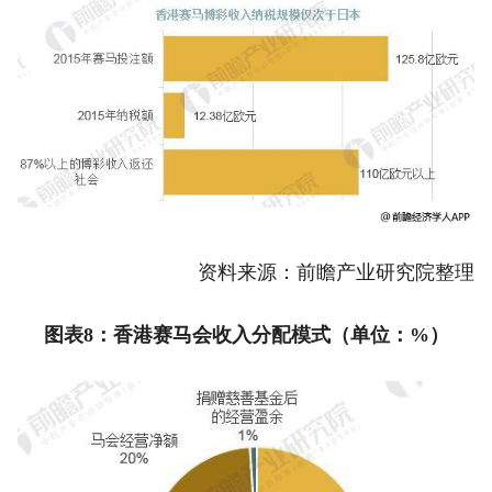
资料来源：前瞻产业研究院整理
图表8：香港赛马会收入分配模式（单位：%）