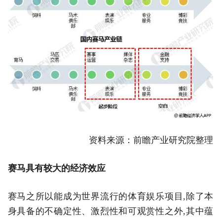
资料来源：前瞻产业研究院整理
赛马具有较大的经济效应
赛马之所以能成为世界流行的体育娱乐项目,除了本
身具备的不确定性、激烈性和可观赏性之外,其中蕴