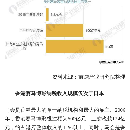
资料来源：前瞻产业研究院整理
——香港赛马博彩纳税收入规模仅次于日本
马会是香港最大的单一纳税机构和最大的雇主。2006
年，香港赛马博彩投注额为600亿元，上交税款124亿
元，约占港府整体收入的11%以上。同时，马会是香