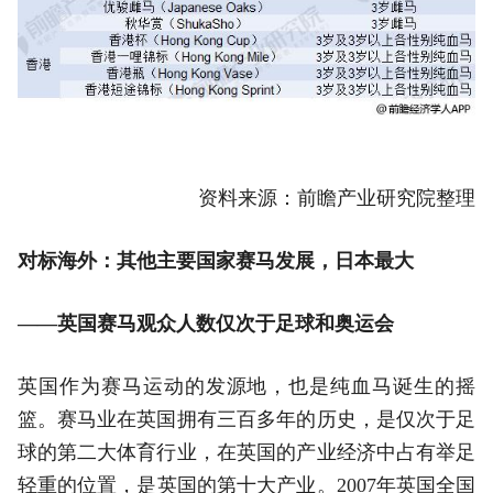
资料来源：前瞻产业研究院整理
对标海外：其他主要国家赛马发展，日本最大
——英国赛马观众人数仅次于足球和奥运会
英国作为赛马运动的发源地，也是纯血马诞生的摇
篮。赛马业在英国拥有三百多年的历史，是仅次于足
球的第二大体育行业，在英国的产业经济中占有举足
轻重的位置，是英国的第十大产业。2007年英国全国