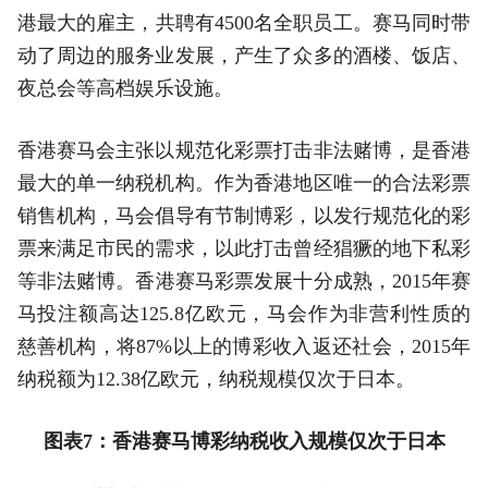
港最大的雇主，共聘有4500名全职员工。赛马同时带
动了周边的服务业发展，产生了众多的酒楼、饭店、
夜总会等高档娱乐设施。
香港赛马会主张以规范化彩票打击非法赌博，是香港
最大的单一纳税机构。作为香港地区唯一的合法彩票
销售机构，马会倡导有节制博彩，以发行规范化的彩
票来满足市民的需求，以此打击曾经猖獗的地下私彩
等非法赌博。香港赛马彩票发展十分成熟，2015年赛
马投注额高达125.8亿欧元，马会作为非营利性质的
慈善机构，将87%以上的博彩收入返还社会，2015年
纳税额为12.38亿欧元，纳税规模仅次于日本。
图表7：香港赛马博彩纳税收入规模仅次于日本