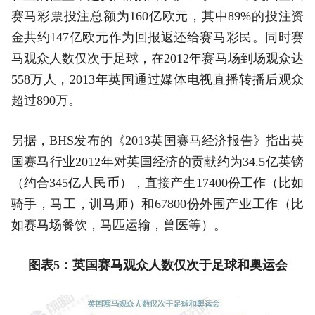
赛马彩票投注总额为160亿欧元，其中89%的投注资
金共约147亿欧元作为回报返还给赛马彩民。同时赛
马观众人数仅次于足球，在2012年赛马场到场观众达
558万人，2013年英国通过媒体电视直播转播后观众
超过890万。
另据，BHS发布的《2013英国赛马经济报告》指出英
国赛马行业2012年对英国经济的贡献约为34.5亿英镑
（约合345亿人民币），直接产生17400份工作（比如
骑手，马工，训马师）和67800份外围产业工作（比
如赛马场餐饮，马匹运输，兽医等）。
图表5：英国赛马观众人数仅次于足球和奥运会