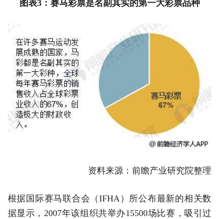
图表3：赛马彩票是名副其实的第一大彩票品种
资料来源：前瞻产业研究院整理
根据国际赛马联合会（IFHA）所公布最新的相关数
据显示，2007年该组织共举办15500场比赛，吸引过