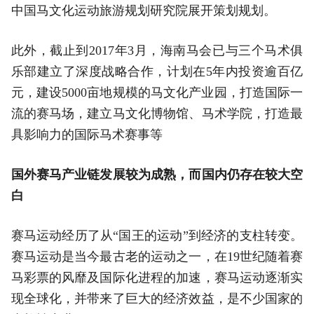
中国马文化运动旅游规划研究院展开策划规划。
此外，截止到2017年3月，海南马会已与三个马术俱
乐部建立了深度战略合作，计划在5年内投资逾百亿
元，建设5000亩地规模的马文化产业园，打造国际一
流的赛马场，建立马文化博物馆、马术学院，打造最
具影响力的国际马术赛事等
国外赛马产业链发展较为成熟，而国内仍存在较大空
白
赛马运动经历了从“国王的运动”到经济的支柱转变。
赛马运动是当今最古老的运动之一，在19世纪随着赛
马彩票的风靡及国际化进程的加速，赛马运动逐渐实
现全球化，并带来了巨大的经济效益，是不少国家的