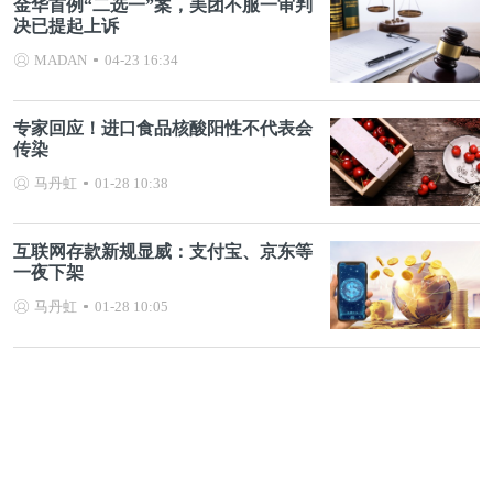
金华首例“二选一”案，美团不服一审判
决已提起上诉
MADAN
04-23 16:34
专家回应！进口食品核酸阳性不代表会
传染
马丹虹
01-28 10:38
互联网存款新规显威：支付宝、京东等
一夜下架
马丹虹
01-28 10:05