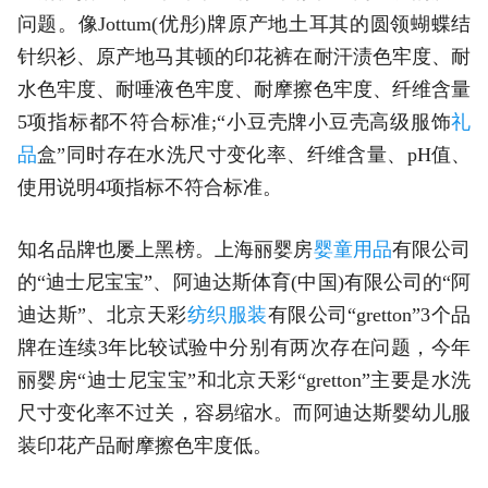
问题。像Jottum(优彤)牌原产地土耳其的圆领蝴蝶结
针织衫、原产地马其顿的印花裤在耐汗渍色牢度、耐
水色牢度、耐唾液色牢度、耐摩擦色牢度、纤维含量
5项指标都不符合标准;“小豆壳牌小豆壳高级服饰
礼
品
盒”同时存在水洗尺寸变化率、纤维含量、pH值、
使用说明4项指标不符合标准。
知名品牌也屡上黑榜。上海丽婴房
婴童用品
有限公司
的“迪士尼宝宝”、阿迪达斯体育(中国)有限公司的“阿
迪达斯”、北京天彩
纺织服装
有限公司“gretton”3个品
牌在连续3年比较试验中分别有两次存在问题，今年
丽婴房“迪士尼宝宝”和北京天彩“gretton”主要是水洗
尺寸变化率不过关，容易缩水。而阿迪达斯婴幼儿服
装印花产品耐摩擦色牢度低。