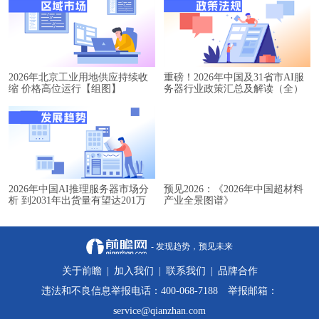
2026年北京工业用地供应持续收
重磅！2026年中国及31省市AI服
缩 价格高位运行【组图】
务器行业政策汇总及解读（全）
2026年中国AI推理服务器市场分
预见2026：《2026年中国超材料
析 到2031年出货量有望达201万
产业全景图谱》
台【组图】
- 发现趋势，预见未来
关于前瞻
|
加入我们
|
联系我们
|
品牌合作
违法和不良信息举报电话：400-068-7188 举报邮箱：
service@qianzhan.com