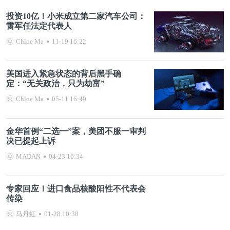
投资10亿！小米成立第二家汽车公司：
雷军任法定代表人
Chloe Ma
11-19 16:22
美国进入紧急状态的背后黑手确
定：“无关政治，只为劫富”
Chloe Ma
05-11 16:40
金华首例“二选一”案，美团不服一审判
决已提起上诉
MADAN
04-23 16:34
专家回应！进口食品核酸阳性不代表会
传染
马丹虹
01-28 10:38