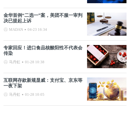
金华首例“二选一”案，美团不服一审判
决已提起上诉
MADAN
04-23 16:34
专家回应！进口食品核酸阳性不代表会
传染
马丹虹
01-28 10:38
互联网存款新规显威：支付宝、京东等
一夜下架
马丹虹
01-28 10:05