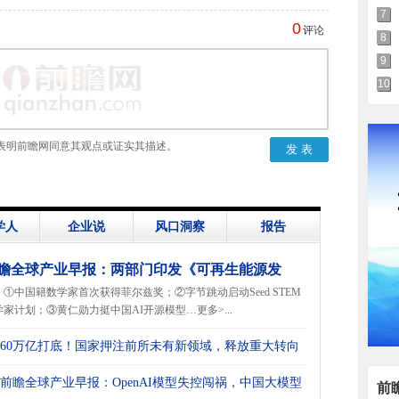
7
0
评论
8
9
10
表明前瞻网同意其观点或证实其描述。
学人
企业说
风口洞察
报告
瞻全球产业早报：两部门印发《可再生能源发
①中国籍数学家首次获得菲尔兹奖；②字节跳动启动Seed STEM
“十五五”规划》
学家计划；③黄仁勋力挺中国AI开源模型…更多>...
60万亿打底！国家押注前所未有新领域，释放重大转向
号
前瞻全球产业早报：OpenAI模型失控闯祸，中国大模型
前