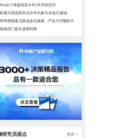
Model Y将提前至今年3月开始交付
欧盟与英国宣布允许华为参与当地5G建设
明早两报废卫星或发生碰撞，产生29万颗碎片
铁路部门延长退票时限
瞻研究员观点
更多>>