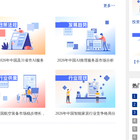
更多>>
投资
省装
状与
026年中国及31省市AI服务
2026年中国AI推理服务器市场分析
【干
业政策汇总及解读（全）
到2031年出货量有望达201万台【组
输产
图】
域热
热
1
2
3
年中国航空装备市场稳步增长，
2026年中国智能家居行业竞争格局分
航空涂料需求不减
析【组图】
4
5
6