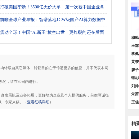
场
打破美国垄断！3500亿天价大单，第一次被中国企业拿
前瞻全球产业早报：智谱落地1GW级国产AI算力数据中
震动全球！中国“AI新王”横空出世，更炸裂的还在后面
价增
穆晓
策汇
王辉
货量
李佩
谱》
黄缨
品，均转载自其它媒体，转载目的在于传递更多的信息，并不代表本网
料需
廖子
图】
谢彬
系的，请在30日内进行。
规模
刘帅
方位
朱茜
自身发展以及业务拓展，更好地为企业及个人提供服务，前瞻网诚征
师、专家来稿。（
查看征稿详细
）
业发
王佳
领、
精