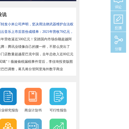
业说
军转发小米公司声明，坚决用法律武器维护合法权
易云音乐上市后首份成绩单：2021年营收70亿元，
增长43%
21年营收逼近500亿元！安踏国内市场份额超越阿
国
化腾：腾讯业绩像自己的腰一样，不那么突出了
幸门店数量超越星巴克中国，去年总收入近80亿元
偶买噶”！薇娅偷税漏税事件背后，李佳琦投资版图
里巴巴调整，蒋凡将分管阿里海外数字商业
行业研究报告
商业计划书
可行性报告