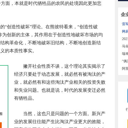
另一方面，本就是时代牺牲品的农民的处境因此更加悲
企
·
雷
的“创造性破坏”理论。在熊彼特看来，“创造性破
益
·
网
作为创新的主体，其作用在于创造性地破坏市场的均
同比
·
20
济结构革命化，不断地破坏旧结构，不断地创造新结
迪中
·
马
主义的本质性事实。
·
瑞
·
“
撇开社会性质不谈，这个理论其实揭示了
一览
·
阿
经济只要处于动态发展，就必然有被淘汰的产
业，就必然有和这些淘汰产业相关的投资失败
和失业问题。也就是说，时代的发展变迁必然
有牺牲品。
当然，这也只是问题的一个方面。新兴产
业的发展往往能产生比淘汰产业更大的效能，