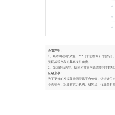
救
下
心
免责声明：
1、凡本网注明“来源：***（非前瞻网）”的作
赞同其观点和对其真实性负责。
2、如因作品内容、版权和其它问题需要同本网联
征稿启事：
为了更好的发挥前瞻网资讯平台价值，促进诸位
各类稿件，欢迎有实力机构、研究员、行业分析