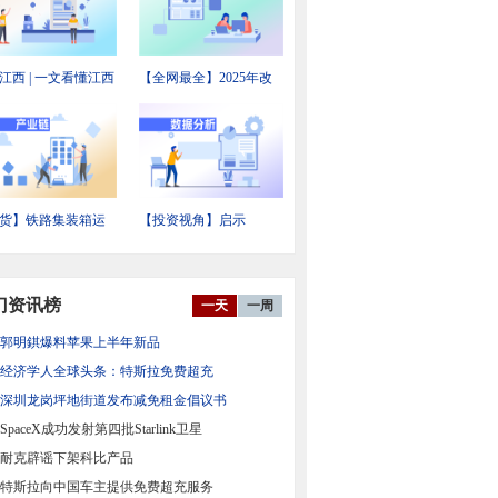
江西 | 一文看懂江西
【全网最全】2025年改
备制造产业发展现
性塑料行业上市公司全
投资机会前瞻
方位对比
货】铁路集装箱运
【投资视角】启示
业链全景梳理及区
2026：中国新能源汽车
力地图
电机及控制器行业投融
资及兼并重组分析
门资讯榜
一天
一周
郭明錤爆料苹果上半年新品
经济学人全球头条：特斯拉免费超充
深圳龙岗坪地街道发布减免租金倡议书
SpaceX成功发射第四批Starlink卫星
耐克辟谣下架科比产品
特斯拉向中国车主提供免费超充服务