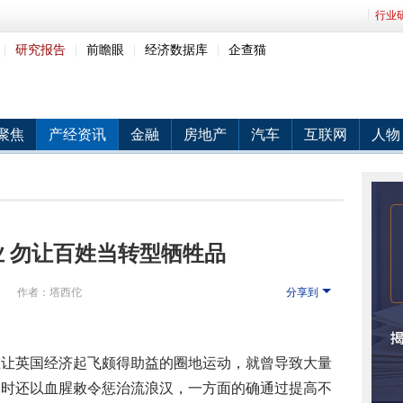
行业
|
研究报告
|
前瞻眼
|
经济数据库
|
企查猫
聚焦
产经资讯
金融
房地产
汽车
互联网
人物
业 勿让百姓当转型牺牲品
网
作者：塔西佗
分享到
在让英国经济起飞颇得助益的圈地运动，就曾导致大量
当时还以血腥敕令惩治流浪汉，一方面的确通过提高不