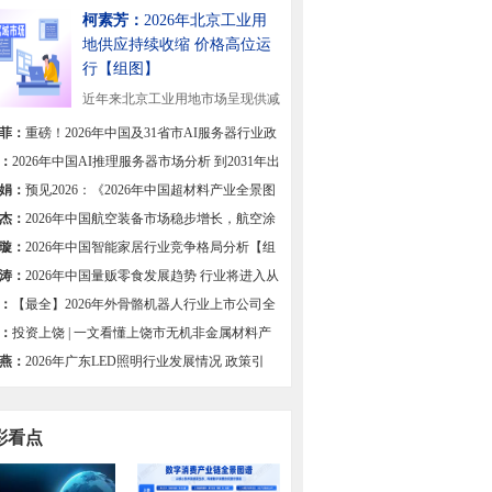
柯素芳：
2026年北京工业用
地供应持续收缩 价格高位运
行【组图】
近年来北京工业用地市场呈现供减
态势，供应规模...
[详细]
菲：
重磅！2026年中国及31省市AI服务器行业政
总及解读（全）
：
2026年中国AI推理服务器市场分析 到2031年出
有望达201万台【组图】
娟：
预见2026：《2026年中国超材料产业全景图
杰：
2026年中国航空装备市场稳步增长，航空涂
求不减
璇：
2026年中国智能家居行业竞争格局分析【组
涛：
2026年中国量贩零食发展趋势 行业将进入从
竞速转向质效深耕的新阶段【组图】
：
【最全】2026年外骨骼机器人行业上市公司全
对比
：
投资上饶 | 一文看懂上饶市无机非金属材料产
展现状与投资机会前瞻
燕：
2026年广东LED照明行业发展情况 政策引
集群优势与创新驱动高质量发展【组图】
彩看点