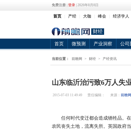
免费注册
|
登录
| 2026年8月8日
首页
|
产经
|
大咖
|
峰会
|
经济学人
财经
首页
微预测
产业洞察
公司
当前位置：
前瞻网
>
财经
>
产经资讯
山东临沂治污致6万人失
2015-07-03 11:49:49
责任编辑：
来源：
前瞻
任何时代变迁都会造成牺牲品。
农民丧失土地，流离失所。英国政府