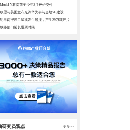
Model Y将提前至今年3月开始交付
欧盟与英国宣布允许华为参与当地5G建设
明早两报废卫星或发生碰撞，产生29万颗碎片
铁路部门延长退票时限
瞻研究员观点
更多>>