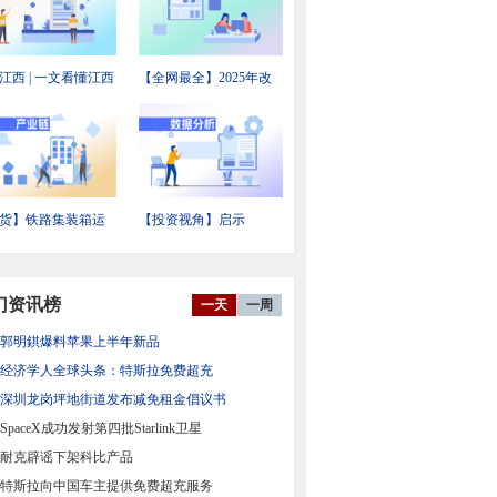
江西 | 一文看懂江西
【全网最全】2025年改
备制造产业发展现
性塑料行业上市公司全
投资机会前瞻
方位对比
货】铁路集装箱运
【投资视角】启示
业链全景梳理及区
2026：中国新能源汽车
力地图
电机及控制器行业投融
资及兼并重组分析
门资讯榜
一天
一周
郭明錤爆料苹果上半年新品
经济学人全球头条：特斯拉免费超充
深圳龙岗坪地街道发布减免租金倡议书
SpaceX成功发射第四批Starlink卫星
耐克辟谣下架科比产品
特斯拉向中国车主提供免费超充服务