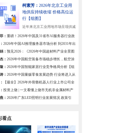
柯素芳：
2026年北京工业用
地供应持续收缩 价格高位运
行【组图】
近年来北京工业用地市场呈现供减
态势，供应规模...
[详细]
菲：
重磅！2026年中国及31省市AI服务器行业政
总及解读（全）
：
2026年中国AI推理服务器市场分析 到2031年出
有望达201万台【组图】
娟：
预见2026：《2026年中国超材料产业全景图
杰：
2026年中国航空装备市场稳步增长，航空涂
求不减
璇：
2026年中国智能家居行业竞争格局分析【组
涛：
2026年中国量贩零食发展趋势 行业将进入从
竞速转向质效深耕的新阶段【组图】
：
【最全】2026年外骨骼机器人行业上市公司全
对比
：
投资上饶 | 一文看懂上饶市无机非金属材料产
展现状与投资机会前瞻
燕：
2026年广东LED照明行业发展情况 政策引
集群优势与创新驱动高质量发展【组图】
彩看点