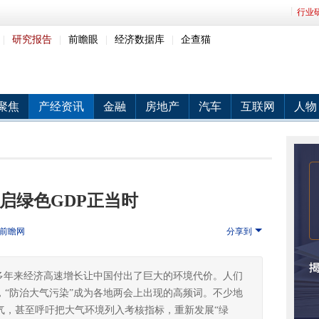
行业
|
研究报告
|
前瞻眼
|
经济数据库
|
企查猫
聚焦
产经资讯
金融
房地产
汽车
互联网
人物
启绿色GDP正当时
前瞻网
分享到
伏，多年来经济高速增长让中国付出了巨大的环境代价。人们
，“防治大气污染”成为各地两会上出现的高频词。不少地
气，甚至呼吁把大气环境列入考核指标，重新发展“绿