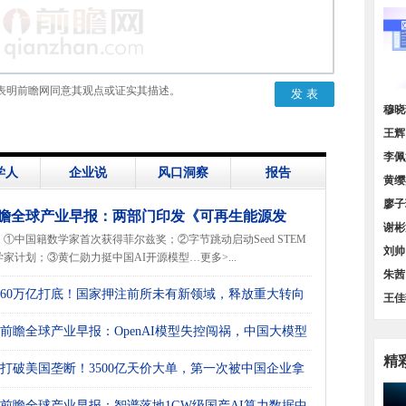
表明前瞻网同意其观点或证实其描述。
价增
穆晓
策汇
王辉
货量
李佩
学人
企业说
风口洞察
报告
谱》
黄缨
料需
廖子
瞻全球产业早报：两部门印发《可再生能源发
图】
谢彬
①中国籍数学家首次获得菲尔兹奖；②字节跳动启动Seed STEM
“十五五”规划》
规模
刘帅
学家计划；③黄仁勋力挺中国AI开源模型…更多>...
方位
朱茜
60万亿打底！国家押注前所未有新领域，释放重大转向
业发
王佳
号
领、
前瞻全球产业早报：OpenAI模型失控闯祸，中国大模型
场
精
打破美国垄断！3500亿天价大单，第一次被中国企业拿
前瞻全球产业早报：智谱落地1GW级国产AI算力数据中