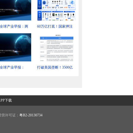
全球产业早报：两
60万亿打底！国家押注
印发《可再生能源
前所未有新领域，释放
“十五五”规划》
重大转向信号
全球产业早报：
打破美国垄断！3500亿
enAI模型失控闯祸，
天价大单，第一次被中
大模型救场
国企业拿下
PP下载
营许可证：
粤B2-20130734