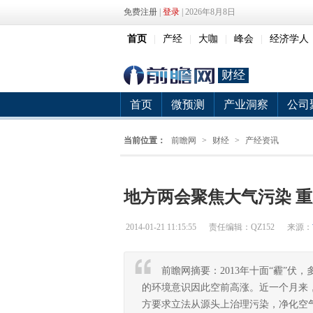
免费注册
|
登录
| 2026年8月8日
首页
|
产经
|
大咖
|
峰会
|
经济学人
财经
首页
微预测
产业洞察
公司
当前位置：
前瞻网
>
财经
>
产经资讯
地方两会聚焦大气污染 重
2014-01-21 11:15:55
责任编辑：QZ152
来源：
前瞻网摘要：2013年十面“霾”
的环境意识因此空前高涨。近一个月来
方要求立法从源头上治理污染，净化空