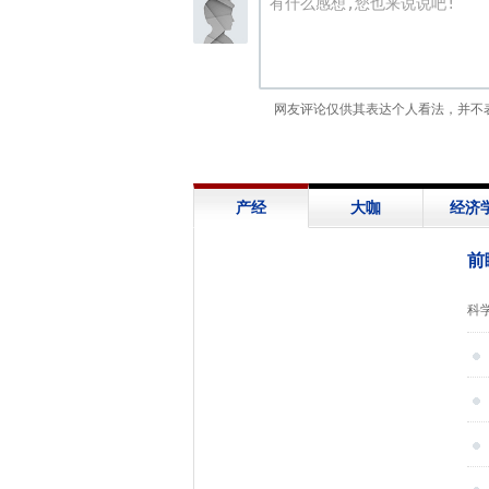
网友评论仅供其表达个人看法，并不
产经
大咖
经济
前
展
科
信
救
下