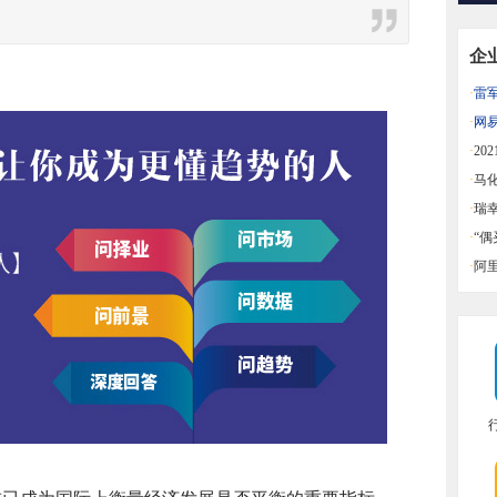
企
·
雷
益
·
网
同比
·
20
迪中
·
马
·
瑞
·
“
一览
·
阿