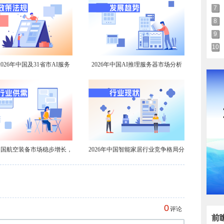
7
8
9
10
026年中国及31省市AI服务
2026年中国AI推理服务器市场分析
业政策汇总及解读（全）
到2031年出货量有望达201万台【组
图】
年中国航空装备市场稳步增长，
2026年中国智能家居行业竞争格局分
航空涂料需求不减
析【组图】
0
评论
前