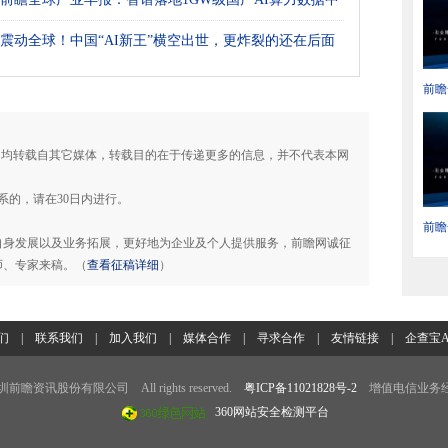
震动全球！中国“AI新王”横空出世，更炸裂的还在后面
前瞻
部门
发展
品，均转载自其它媒体，转载目的在于传递更多的信息，并不代表本网
系的，请在30日内进行。
前瞻
自身发展以及业务拓展，更好地为企业及个人提供服务，前瞻网诚征
Op
师、专家来稿。（
查看征稿详细
）
中国
们
|
联系我们
|
加入我们
|
媒体合作
|
寻求合作
|
友情链接
|
企查宝A
7 深圳前瞻资讯股份有限公司 All rights reserved.
粤ICP备11021828号-2
增值电信业务经
360网站安全检测平台