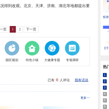
状况得到改观。北京、天津、济南、湖北等地都提出要
投资
省装
状与
一页
1
2
下一页
【干
输产
域热
园区规划
特色小镇
大健康专题
专项调研
热
1
0
已有
人评论
我有话说
2
3
4
更多>>
5
6