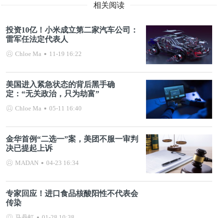
相关阅读
投资10亿！小米成立第二家汽车公司：
雷军任法定代表人
Chloe Ma
11-19 16:22
美国进入紧急状态的背后黑手确
定：“无关政治，只为劫富”
Chloe Ma
05-11 16:40
金华首例“二选一”案，美团不服一审判
决已提起上诉
MADAN
04-23 16:34
专家回应！进口食品核酸阳性不代表会
传染
马丹虹
01-28 10:38