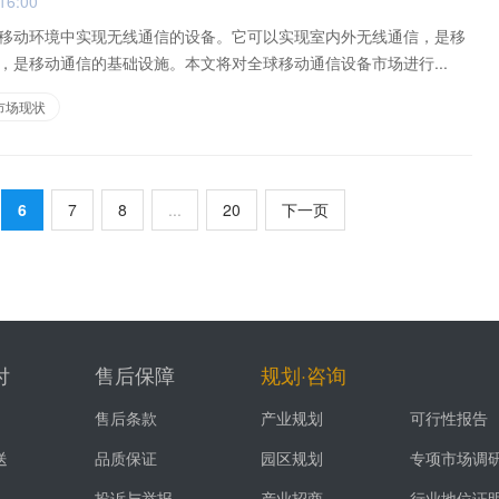
16:00
移动环境中实现无线通信的设备。它可以实现室内外无线通信，是移
，是移动通信的基础设施。本文将对全球移动通信设备市场进行...
市场现状
6
7
8
...
20
下一页
付
售后保障
规划·咨询
售后条款
产业规划
可行性报告
送
品质保证
园区规划
专项市场调
投诉与举报
产业招商
行业地位证