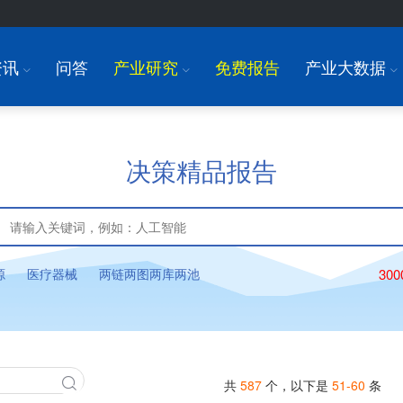
资讯
问答
产业研究
免费报告
产业大数据
I
I
I
决策精品报告
源
医疗器械
两链两图两库两池
30
共
587
个，以下是
51-60
条